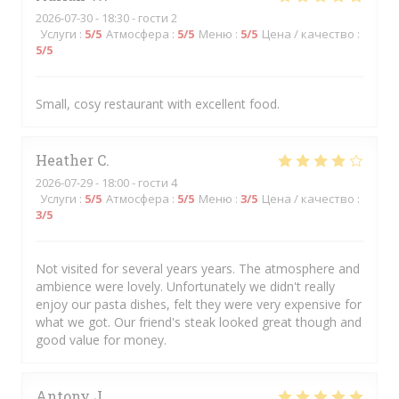
2026-07-30
- 18:30 - гости 2
Услуги
:
5
/5
Атмосфера
:
5
/5
Меню
:
5
/5
Цена / качество
:
5
/5
Small, cosy restaurant with excellent food.
Heather
C
2026-07-29
- 18:00 - гости 4
Услуги
:
5
/5
Атмосфера
:
5
/5
Меню
:
3
/5
Цена / качество
:
3
/5
Not visited for several years years. The atmosphere and
ambience were lovely. Unfortunately we didn't really
enjoy our pasta dishes, felt they were very expensive for
what we got. Our friend's steak looked great though and
good value for money.
Antony
J