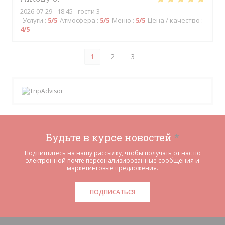
2026-07-29
- 18:45 - гости 3
Услуги
:
5
/5
Атмосфера
:
5
/5
Меню
:
5
/5
Цена / качество
:
4
/5
1
2
3
Будьте в курсе новостей
*
Подпишитесь на нашу рассылку, чтобы получать от нас по
электронной почте персонализированные сообщения и
маркетинговые предложения.
ПОДПИСАТЬСЯ