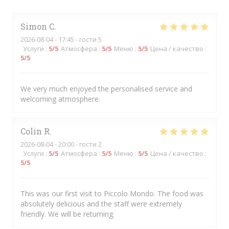
Simon
C
2026-08-04
- 17:45 - гости 5
Услуги
:
5
/5
Атмосфера
:
5
/5
Меню
:
5
/5
Цена / качество
:
5
/5
We very much enjoyed the personalised service and
welcoming atmosphere.
Colin
R
2026-08-04
- 20:00 - гости 2
Услуги
:
5
/5
Атмосфера
:
5
/5
Меню
:
5
/5
Цена / качество
:
5
/5
This was our first visit to Piccolo Mondo. The food was
absolutely delicious and the staff were extremely
friendly. We will be returning.