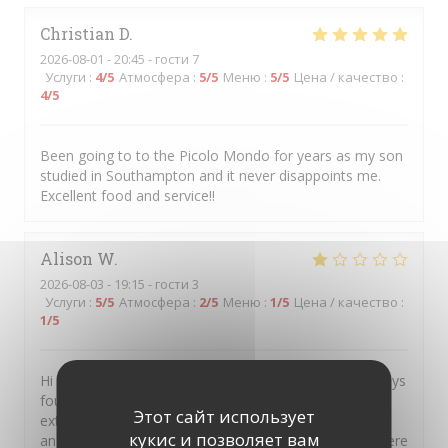
Christian
D
2026-08-01
- 20:45 - гости 7
Услуги
:
4
/5
Атмосфера
:
5
/5
Меню
:
5
/5
Цена / качество
:
4
/5
Been going to to the Picolo Mondo for years as my son
studied in Southampton and it never disappoints me.
Excellent food and service!!
Alison
W
2026-08-03
- 19:15 - гости 3
Услуги
:
5
/5
Атмосфера
:
2
/5
Меню
:
1
/5
Цена / качество
:
1
/5
Hi I always recommend your restaurant as I have always
found the food exceptional But on this occasion was
Этот сайт использует
extremely disappointed It was my sons birthday treat
кукис и позволяет вам
and I had raved about you so much he said let’s go there