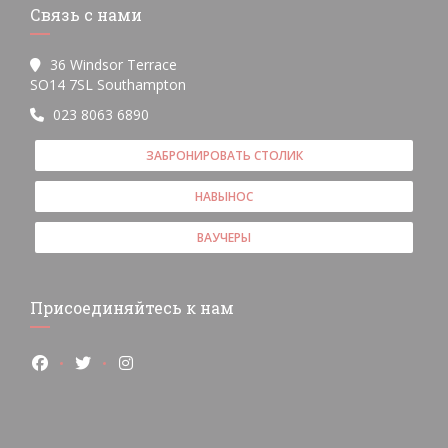
Связь с нами
36 Windsor Terrace
((открывается в новом окне))
SO14 7SL Southampton
023 8063 6890
ЗАБРОНИРОВАТЬ СТОЛИК
НАВЫНОС
ВАУЧЕРЫ
Присоединяйтесь к нам
Facebook ((открывается в новом окне))
Twitter ((открывается в новом окне))
Instagram ((открывается в новом окне))