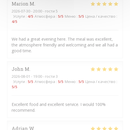
Marion
M
2026-07-30
- 20:00 - гости 5
Услуги
:
4
/5
Атмосфера
:
5
/5
Меню
:
5
/5
Цена / качество
:
4
/5
We had a great evening here. The meal was excellent,
the atmosphere friendly and welcoming and we all had a
good time.
John
M
2026-08-01
- 19:00 - гости 3
Услуги
:
5
/5
Атмосфера
:
5
/5
Меню
:
5
/5
Цена / качество
:
5
/5
Excellent food and excellent service. I would 100%
recommend.
Adrian
W