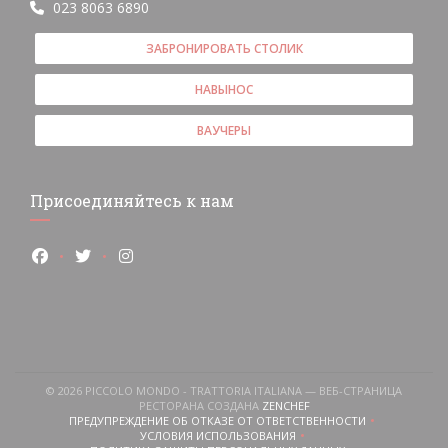
023 8063 6890
ЗАБРОНИРОВАТЬ СТОЛИК
НАВЫНОС
ВАУЧЕРЫ
Присоединяйтесь к нам
Facebook ((открывается в новом окне))
Twitter ((открывается в новом окне))
Instagram ((открывается в новом окне))
© 2026 PICCOLO MONDO - TRATTORIA ITALIANA — ВЕБ-СТРАНИЦА
((ОТКРЫВАЕТСЯ В НОВОМ
РЕСТОРАНА СОЗДАНА
ZENCHEF
ПРЕДУПРЕЖДЕНИЕ ОБ ОТКАЗЕ ОТ ОТВЕТСТВЕННОСТИ
((ОТКРЫВАЕТСЯ В НОВОМ ОКНЕ))
я в новом окне))
ается в новом окне))
(открывается в новом окне))
УСЛОВИЯ ИСПОЛЬЗОВАНИЯ
((ОТКРЫВАЕТСЯ В НОВОМ ОКНЕ))