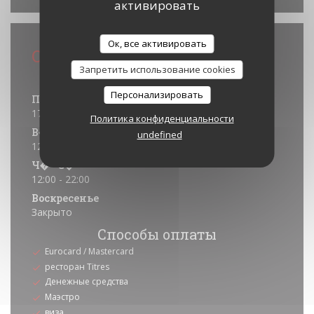
активировать
Ок, все активировать
Общая информация
Запретить использование cookies
Часы работы
Персонализировать
Понедельник
17:00 - 21:30
Политика конфиденциальности
В�
-
С�
undefined
12:00 - 21:30
Ч�
-
С�
12:00 - 22:00
Воскресенье
Закрыто
Способы оплаты
Eurocard / Mastercard
ресторан Titres
Денежные средства
Маэстро
виза