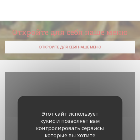
Откройте для себя наше меню
ОТКРОЙТЕ ДЛЯ СЕБЯ НАШЕ МЕНЮ
Этот сайт использует
кукис и позволяет вам
контролировать сервисы
которые вы хотите
Waze Map Деактивирован.
Позволить