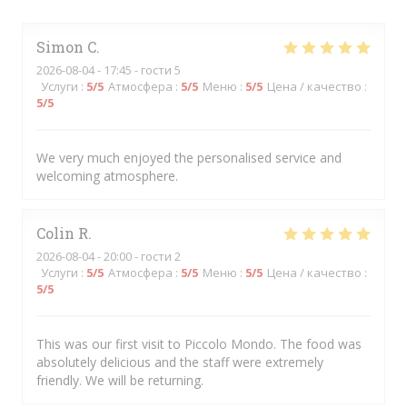
Simon
C
2026-08-04
- 17:45 - гости 5
Услуги
:
5
/5
Атмосфера
:
5
/5
Меню
:
5
/5
Цена / качество
:
5
/5
We very much enjoyed the personalised service and
welcoming atmosphere.
Colin
R
2026-08-04
- 20:00 - гости 2
Услуги
:
5
/5
Атмосфера
:
5
/5
Меню
:
5
/5
Цена / качество
:
5
/5
This was our first visit to Piccolo Mondo. The food was
absolutely delicious and the staff were extremely
friendly. We will be returning.