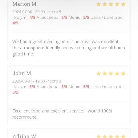
Marion
M
2026-07-30
- 20:00 - гости 5
Услуги
:
4
/5
Атмосфера
:
5
/5
Меню
:
5
/5
Цена / качество
:
4
/5
We had a great evening here. The meal was excellent,
the atmosphere friendly and welcoming and we all had a
good time.
John
M
2026-08-01
- 19:00 - гости 3
Услуги
:
5
/5
Атмосфера
:
5
/5
Меню
:
5
/5
Цена / качество
:
5
/5
Excellent food and excellent service. I would 100%
recommend.
Adrian
W