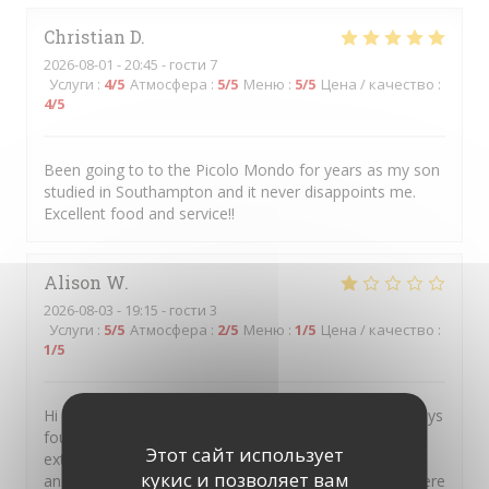
Christian
D
2026-08-01
- 20:45 - гости 7
Услуги
:
4
/5
Атмосфера
:
5
/5
Меню
:
5
/5
Цена / качество
:
4
/5
Been going to to the Picolo Mondo for years as my son
studied in Southampton and it never disappoints me.
Excellent food and service!!
Alison
W
2026-08-03
- 19:15 - гости 3
Услуги
:
5
/5
Атмосфера
:
2
/5
Меню
:
1
/5
Цена / качество
:
1
/5
Hi I always recommend your restaurant as I have always
found the food exceptional But on this occasion was
Этот сайт использует
extremely disappointed It was my sons birthday treat
кукис и позволяет вам
and I had raved about you so much he said let’s go there