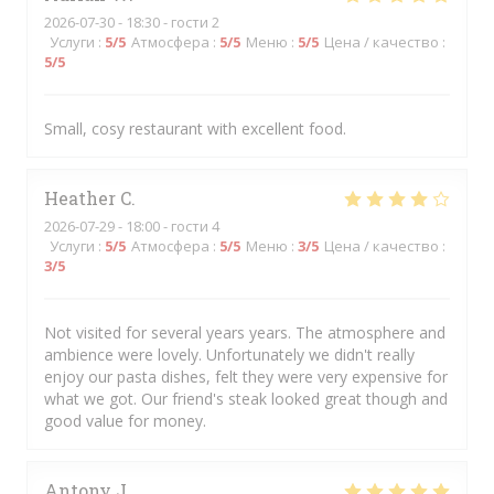
2026-07-30
- 18:30 - гости 2
Услуги
:
5
/5
Атмосфера
:
5
/5
Меню
:
5
/5
Цена / качество
:
5
/5
Small, cosy restaurant with excellent food.
Heather
C
2026-07-29
- 18:00 - гости 4
Услуги
:
5
/5
Атмосфера
:
5
/5
Меню
:
3
/5
Цена / качество
:
3
/5
Not visited for several years years. The atmosphere and
ambience were lovely. Unfortunately we didn't really
enjoy our pasta dishes, felt they were very expensive for
what we got. Our friend's steak looked great though and
good value for money.
Antony
J