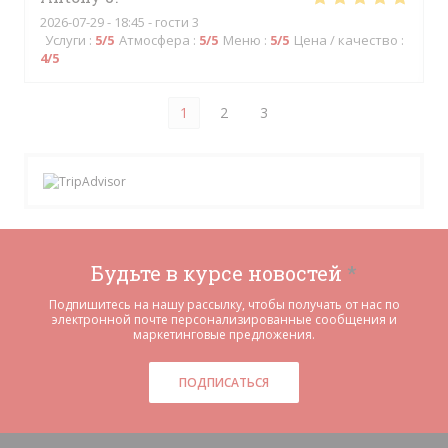
2026-07-29
- 18:45 - гости 3
Услуги
:
5
/5
Атмосфера
:
5
/5
Меню
:
5
/5
Цена / качество
:
4
/5
1
2
3
Будьте в курсе новостей
*
Подпишитесь на нашу рассылку, чтобы получать от нас по
электронной почте персонализированные сообщения и
маркетинговые предложения.
ПОДПИСАТЬСЯ