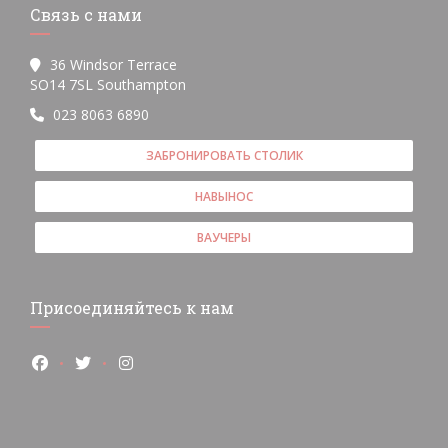
Связь с нами
36 Windsor Terrace
((открывается в новом окне))
SO14 7SL Southampton
023 8063 6890
ЗАБРОНИРОВАТЬ СТОЛИК
НАВЫНОС
ВАУЧЕРЫ
Присоединяйтесь к нам
Facebook ((открывается в новом окне))
Twitter ((открывается в новом окне))
Instagram ((открывается в новом окне))