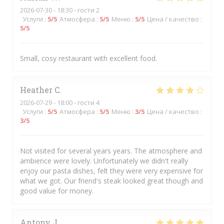
2026-07-30
- 18:30 - гости 2
Услуги
:
5
/5
Атмосфера
:
5
/5
Меню
:
5
/5
Цена / качество
:
5
/5
Small, cosy restaurant with excellent food.
Heather
C
2026-07-29
- 18:00 - гости 4
Услуги
:
5
/5
Атмосфера
:
5
/5
Меню
:
3
/5
Цена / качество
:
3
/5
Not visited for several years years. The atmosphere and
ambience were lovely. Unfortunately we didn't really
enjoy our pasta dishes, felt they were very expensive for
what we got. Our friend's steak looked great though and
good value for money.
Antony
J