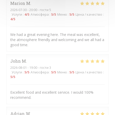
Marion
M
2026-07-30
- 20:00 - гости 5
Услуги
:
4
/5
Атмосфера
:
5
/5
Меню
:
5
/5
Цена / качество
:
4
/5
We had a great evening here. The meal was excellent,
the atmosphere friendly and welcoming and we all had a
good time.
John
M
2026-08-01
- 19:00 - гости 3
Услуги
:
5
/5
Атмосфера
:
5
/5
Меню
:
5
/5
Цена / качество
:
5
/5
Excellent food and excellent service. I would 100%
recommend.
Adrian
W