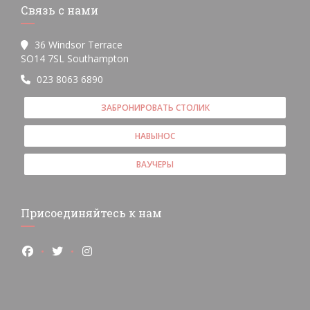
Связь с нами
36 Windsor Terrace
((открывается в новом окне))
SO14 7SL Southampton
023 8063 6890
ЗАБРОНИРОВАТЬ СТОЛИК
НАВЫНОС
ВАУЧЕРЫ
Присоединяйтесь к нам
Facebook ((открывается в новом окне))
Twitter ((открывается в новом окне))
Instagram ((открывается в новом окне))