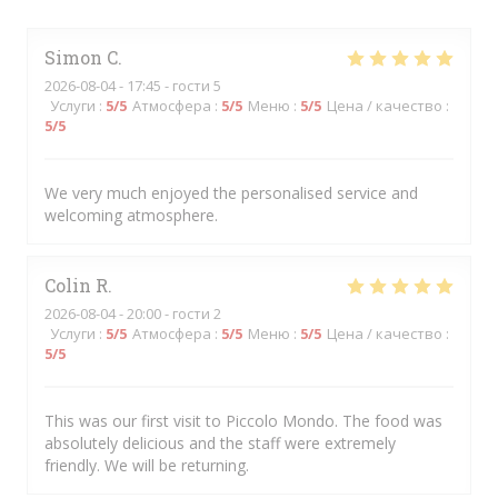
Simon
C
2026-08-04
- 17:45 - гости 5
Услуги
:
5
/5
Атмосфера
:
5
/5
Меню
:
5
/5
Цена / качество
:
5
/5
We very much enjoyed the personalised service and
welcoming atmosphere.
Colin
R
2026-08-04
- 20:00 - гости 2
Услуги
:
5
/5
Атмосфера
:
5
/5
Меню
:
5
/5
Цена / качество
:
5
/5
This was our first visit to Piccolo Mondo. The food was
absolutely delicious and the staff were extremely
friendly. We will be returning.