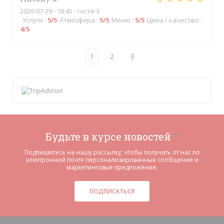
2026-07-29
- 18:45 - гости 3
Услуги
:
5
/5
Атмосфера
:
5
/5
Меню
:
5
/5
Цена / качество
:
4
/5
1
2
3
Будьте в курсе новостей
*
Подпишитесь на нашу рассылку, чтобы получать от нас по
электронной почте персонализированные сообщения и
маркетинговые предложения.
ПОДПИСАТЬСЯ