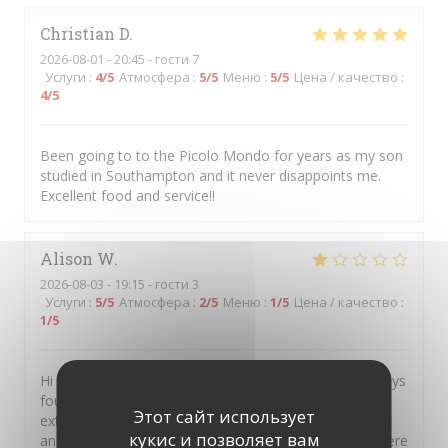
Christian
D
2026-08-01
- 20:45 - гости 7
Услуги
:
4
/5
Атмосфера
:
5
/5
Меню
:
5
/5
Цена / качество
:
4
/5
Been going to to the Picolo Mondo for years as my son
studied in Southampton and it never disappoints me.
Excellent food and service!!
Alison
W
2026-08-03
- 19:15 - гости 3
Услуги
:
5
/5
Атмосфера
:
2
/5
Меню
:
1
/5
Цена / качество
:
1
/5
Hi I always recommend your restaurant as I have always
found the food exceptional But on this occasion was
Этот сайт использует
extremely disappointed It was my sons birthday treat
кукис и позволяет вам
and I had raved about you so much he said let’s go there