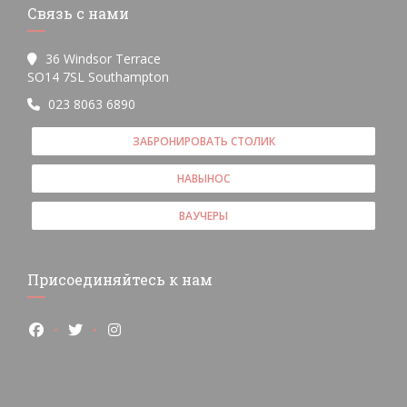
Связь с нами
36 Windsor Terrace
((открывается в новом окне))
SO14 7SL Southampton
023 8063 6890
ЗАБРОНИРОВАТЬ СТОЛИК
НАВЫНОС
ВАУЧЕРЫ
Присоединяйтесь к нам
Facebook ((открывается в новом окне))
Twitter ((открывается в новом окне))
Instagram ((открывается в новом окне))