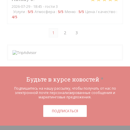
2026-07-29
- 18:45 - гости 3
Услуги
:
5
/5
Атмосфера
:
5
/5
Меню
:
5
/5
Цена / качество
:
4
/5
1
2
3
Будьте в курсе новостей
*
Подпишитесь на нашу рассылку, чтобы получать от нас по
электронной почте персонализированные сообщения и
маркетинговые предложения.
ПОДПИСАТЬСЯ