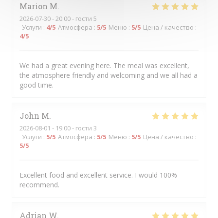
Marion
M
2026-07-30
- 20:00 - гости 5
Услуги
:
4
/5
Атмосфера
:
5
/5
Меню
:
5
/5
Цена / качество
:
4
/5
We had a great evening here. The meal was excellent,
the atmosphere friendly and welcoming and we all had a
good time.
John
M
2026-08-01
- 19:00 - гости 3
Услуги
:
5
/5
Атмосфера
:
5
/5
Меню
:
5
/5
Цена / качество
:
5
/5
Excellent food and excellent service. I would 100%
recommend.
Adrian
W