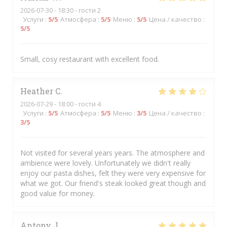
2026-07-30
- 18:30 - гости 2
Услуги
:
5
/5
Атмосфера
:
5
/5
Меню
:
5
/5
Цена / качество
:
5
/5
Small, cosy restaurant with excellent food.
Heather
C
2026-07-29
- 18:00 - гости 4
Услуги
:
5
/5
Атмосфера
:
5
/5
Меню
:
3
/5
Цена / качество
:
3
/5
Not visited for several years years. The atmosphere and
ambience were lovely. Unfortunately we didn't really
enjoy our pasta dishes, felt they were very expensive for
what we got. Our friend's steak looked great though and
good value for money.
Antony
J