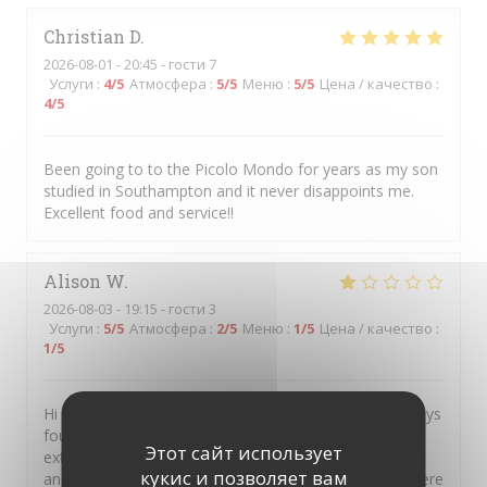
Christian
D
2026-08-01
- 20:45 - гости 7
Услуги
:
4
/5
Атмосфера
:
5
/5
Меню
:
5
/5
Цена / качество
:
4
/5
Been going to to the Picolo Mondo for years as my son
studied in Southampton and it never disappoints me.
Excellent food and service!!
Alison
W
2026-08-03
- 19:15 - гости 3
Услуги
:
5
/5
Атмосфера
:
2
/5
Меню
:
1
/5
Цена / качество
:
1
/5
Hi I always recommend your restaurant as I have always
found the food exceptional But on this occasion was
Этот сайт использует
extremely disappointed It was my sons birthday treat
кукис и позволяет вам
and I had raved about you so much he said let’s go there