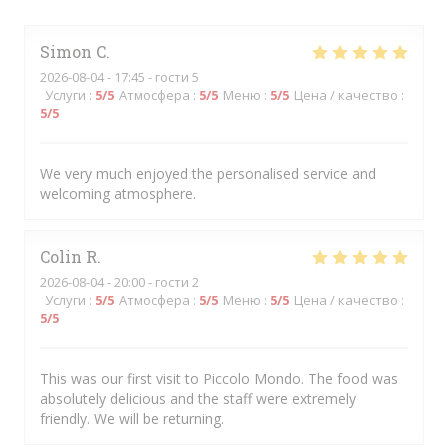
Simon
C
2026-08-04
- 17:45 - гости 5
Услуги
:
5
/5
Атмосфера
:
5
/5
Меню
:
5
/5
Цена / качество
:
5
/5
We very much enjoyed the personalised service and
welcoming atmosphere.
Colin
R
2026-08-04
- 20:00 - гости 2
Услуги
:
5
/5
Атмосфера
:
5
/5
Меню
:
5
/5
Цена / качество
:
5
/5
This was our first visit to Piccolo Mondo. The food was
absolutely delicious and the staff were extremely
friendly. We will be returning.