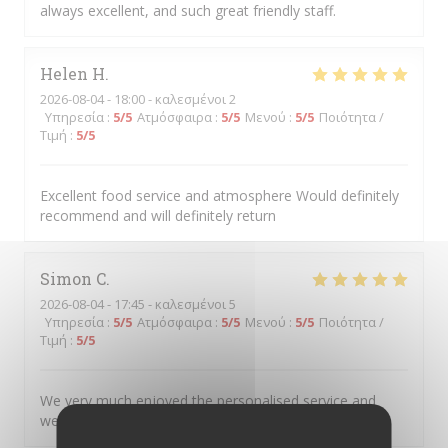
always excellent, and such great friendly staff.
Helen
H
2026-08-04
- 18:00 - καλεσμένοι 2
Υπηρεσία
:
5
/5
Ατμόσφαιρα
:
5
/5
Μενού
:
5
/5
Ποιότητα /
Τιμή
:
5
/5
Excellent food service and atmosphere Would definitely
recommend and will definitely return
Simon
C
2026-08-04
- 17:45 - καλεσμένοι 5
Υπηρεσία
:
5
/5
Ατμόσφαιρα
:
5
/5
Μενού
:
5
/5
Ποιότητα /
Τιμή
:
5
/5
We very much enjoyed the personalised service and
welcoming atmosphere.