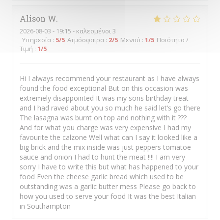
Alison
W
2026-08-03
- 19:15 - καλεσμένοι 3
Υπηρεσία
:
5
/5
Ατμόσφαιρα
:
2
/5
Μενού
:
1
/5
Ποιότητα /
Τιμή
:
1
/5
Hi I always recommend your restaurant as I have always
found the food exceptional But on this occasion was
extremely disappointed It was my sons birthday treat
and I had raved about you so much he said let’s go there
The lasagna was burnt on top and nothing with it ???
And for what you charge was very expensive I had my
favourite the calzone Well what can I say it looked like a
big brick and the mix inside was just peppers tomatoe
sauce and onion I had to hunt the meat !!!! I am very
sorry I have to write this but what has happened to your
food Even the cheese garlic bread which used to be
outstanding was a garlic butter mess Please go back to
how you used to serve your food It was the best Italian
in Southampton