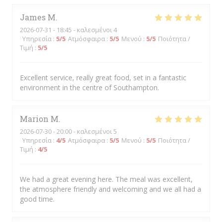
James
M
2026-07-31
- 18:45 - καλεσμένοι 4
Υπηρεσία
:
5
/5
Ατμόσφαιρα
:
5
/5
Μενού
:
5
/5
Ποιότητα /
Τιμή
:
5
/5
Excellent service, really great food, set in a fantastic
environment in the centre of Southampton.
Marion
M
2026-07-30
- 20:00 - καλεσμένοι 5
Υπηρεσία
:
4
/5
Ατμόσφαιρα
:
5
/5
Μενού
:
5
/5
Ποιότητα /
Τιμή
:
4
/5
We had a great evening here. The meal was excellent,
the atmosphere friendly and welcoming and we all had a
good time.