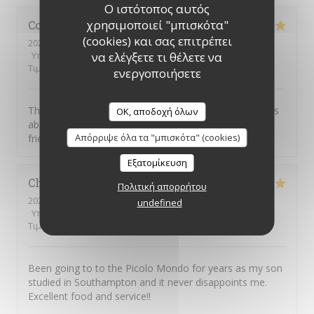
Ο ιστότοπος αυτός
χρησιμοποιεί "μπισκότα"
Colin
R
(cookies) και σας επιτρέπει
2026-08-04
- 20:00 - καλεσμένοι 2
να ελέγξετε τι θέλετε να
Υπηρεσία
:
5
/5
Ατμόσφαιρα
:
5
/5
Μενού
:
5
/5
Ποιότητα /
Τιμή
:
5
/5
ενεργοποιήσετε
This was our first visit to Piccolo Mondo. The food was
OK, αποδοχή όλων
absolutely delicious and the staff were extremely
Απόρριψε όλα τα "μπισκότα" (cookies)
friendly. We will be returning.
Εξατομίκευση
Christian
D
Πολιτική απορρήτου
2026-08-01
- 20:45 - καλεσμένοι 7
undefined
Υπηρεσία
:
4
/5
Ατμόσφαιρα
:
5
/5
Μενού
:
5
/5
Ποιότητα /
Τιμή
:
4
/5
Been going to to the Picolo Mondo for years as my son
studied in Southampton and it never disappoints me.
Excellent food and service!!