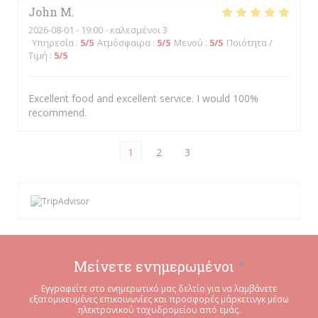
John
M
2026-08-01
- 19:00 - καλεσμένοι 3
Υπηρεσία
:
5
/5
Ατμόσφαιρα
:
5
/5
Μενού
:
5
/5
Ποιότητα /
Τιμή
:
5
/5
Excellent food and excellent service. I would 100%
recommend.
1
2
3
Μείνετε ενημερωμένοι
*
Εγγραφείτε στο ενημερωτικό μας δελτίο για να λαμβάνετε
εξατομικευμένες επικοινωνίες και προσφορές μάρκετινγκ μέσω
ηλεκτρονικού ταχυδρομείου από εμάς.