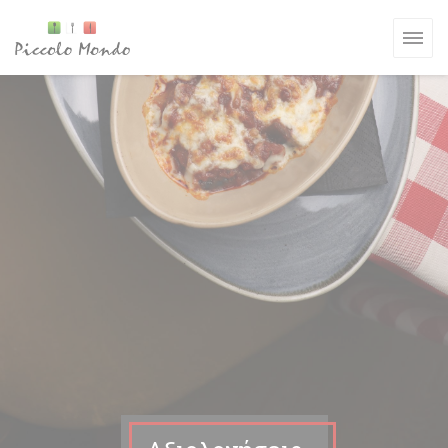
Πίνακας διαχείρισης "Μπισκότων" (Cookies)