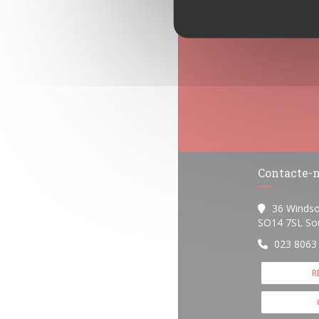
Contacte-
36 Windso
SO14 7SL So
023 8063
R