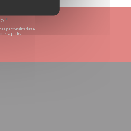
do
*
ões personalizadas e
 nossa parte.
nela))
a janela))
numa nova janela))