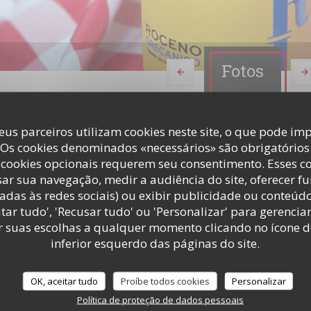
Fotos
eus parceiros utilizam cookies neste site, o que pode imp
 Os cookies denominados «necessários» são obrigatórios 
cookies opcionais requerem seu consentimento. Esses c
ar sua navegação, medir a audiência do site, oferecer f
adas às redes sociais) ou exibir publicidade ou conteúd
tar tudo', 'Recusar tudo' ou 'Personalizar' para gerencia
r suas escolhas a qualquer momento clicando no ícone d
inferior esquerdo das páginas do site.
Food & Drinks
OK, aceitar tudo
Proíbe todos cookies
Personalizar
Política de proteção de dados pessoais