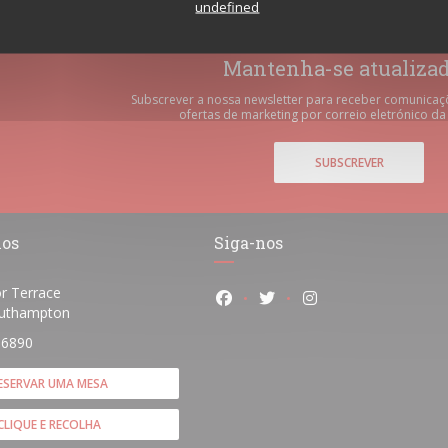
undefined
Mantenha-se atualiza
Subscrever a nossa newsletter para receber comunicaç
ofertas de marketing por correio eletrónico da
SUBSCREVER
nos
Siga-nos
r Terrace
Facebook ((abre numa nova ja
Twitter ((abre numa nov
Instagram ((abre 
((abre numa nova janela))
uthampton
 6890
ESERVAR UMA MESA
CLIQUE E RECOLHA