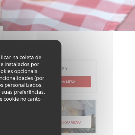
licar na coleta de
e instalados por
Reserva
ookies opcionais
uncionalidades (por
RESERVAR UMA MESA
os personalizados.
r suas preferências.
e cookie no canto
Menus
DESCUBRA O NOSSO MENU