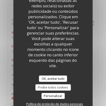
exemplo, relacionadas às
redes sociais) ou exibir
publicidade ou conteúdos
Informações gerais
personalizados. Clique em
36 Windsor Terrace
'OK, aceitar tudo', 'Recusar
DIREÇÕES
((abre numa nova janela))
SO14 7SL Southampton
tudo' ou 'Personalizar' para
gerenciar suas preferências.
Autocarro
Southampton City Centre, Above Bar (stop AD)
Você pode alterar suas
escolhas a qualquer
Estacionamento
momento clicando no ícone
civic Car park
de cookie no canto inferior
esquerdo das páginas do
Horário de abertura
site.
Segunda-feira
17:00 - 21:30
Ter
-
Qua
OK, aceitar tudo
12:00 - 21:30
Qui
-
Sab
Proíbe todos cookies
12:00 - 22:00
Domingo
Personalizar
Fechado
Política de proteção de dados pessoais