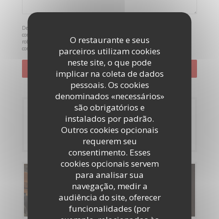
De acordo com a legislação de proteção de dados, tem o direito de se opor a
comunicações de marketing. Pode registar-se na Lista Robinson através de
O restaurante e seus
robinson.pt
. Para mais informações sobre o tratamento dos seus dados,
consulte a nossa
política de privacidade
.
parceiros utilizam cookies
neste site, o que pode
implicar na coleta de dados
pessoais. Os cookies
denominados «necessários»
são obrigatórios e
Reserva
instalados por padrão.
Outros cookies opcionais
RESERVAR UMA MESA
requerem seu
consentimento. Esses
cookies opcionais servem
para analisar sua
Menus
navegação, medir a
audiência do site, oferecer
DESCUBRA O NOSSO MENU
funcionalidades (por