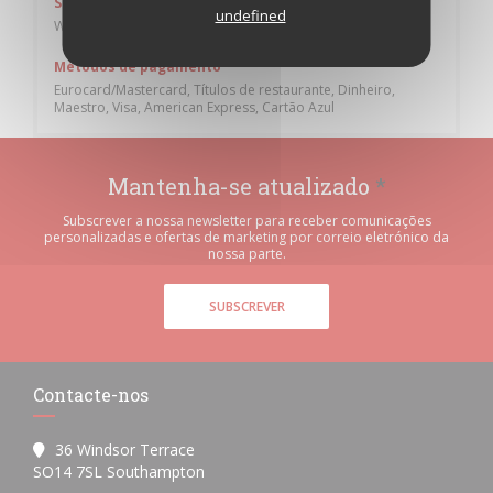
Serviços
undefined
Wi-fi, Privatização
Métodos de pagamento
Eurocard/Mastercard, Títulos de restaurante, Dinheiro,
Maestro, Visa, American Express, Cartão Azul
Mantenha-se atualizado
*
Subscrever a nossa newsletter para receber comunicações
personalizadas e ofertas de marketing por correio eletrónico da
nossa parte.
SUBSCREVER
Contacte-nos
36 Windsor Terrace
((abre numa nova janela))
SO14 7SL Southampton