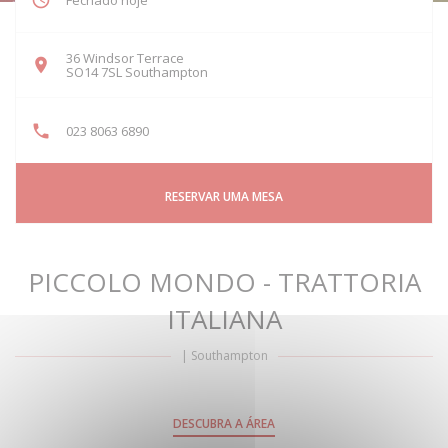
Fechado hoje
36 Windsor Terrace
((abre numa nova janela))
SO14 7SL Southampton
023 8063 6890
RESERVAR UMA MESA
PICCOLO MONDO - TRATTORIA
ITALIANA
|
Southampton
DESCUBRA A ÁREA