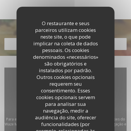
O restaurante e seus
Descubra o nosso menu
parceiros utilizam cookies
neste site, o que pode
implicar na coleta de dados
DESCUBRA O NOSSO MENU
pessoais. Os cookies
denominados «necessários»
são obrigatórios e
instalados por padrão.
Outros cookies opcionais
requerem seu
consentimento. Esses
cookies opcionais servem
para analisar sua
navegação, medir a
audiência do site, oferecer
Para exibir o mapa interativo do Waze, você deve aceitar os cookies do
funcionalidades (por
Waze Map (Google). Esses cookies podem coletar dados de navegação e
exemplo, relacionadas às
localização.
Autorizar