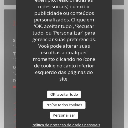
redes sociais) ou exibir
publicidade ou conteúdos
personalizados. Clique em
Informações gerais
'OK, aceitar tudo', 'Recusar
Horário de abertura
tudo' ou 'Personalizar' para
gerenciar suas preferências.
Segunda-feira
Você pode alterar suas
17:00 - 21:30
escolhas a qualquer
Ter
-
Qua
momento clicando no ícone
12:00 - 21:30
de cookie no canto inferior
Qui
-
Sab
esquerdo das páginas do
12:00 - 22:00
site.
Domingo
Fechado
Métodos de pagamento
OK, aceitar tudo
Eurocard/Mastercard
Proíbe todos cookies
Títulos de restaurante
Dinheiro
Personalizar
Maestro
Política de proteção de dados pessoais
Visa