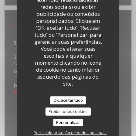
redes sociais) ou exibir
publicidade ou conteúdos
personalizados. Clique em
Informações gerais
'OK, aceitar tudo', 'Recusar
Horário de abertura
tudo' ou 'Personalizar' para
gerenciar suas preferências.
Segunda-feira
Você pode alterar suas
17:00 - 21:30
escolhas a qualquer
Ter
-
Qua
momento clicando no ícone
12:00 - 21:30
de cookie no canto inferior
Qui
-
Sab
esquerdo das páginas do
12:00 - 22:00
site.
Domingo
Fechado
Métodos de pagamento
OK, aceitar tudo
Eurocard/Mastercard
Proíbe todos cookies
Títulos de restaurante
Dinheiro
Personalizar
Maestro
Política de proteção de dados pessoais
Visa