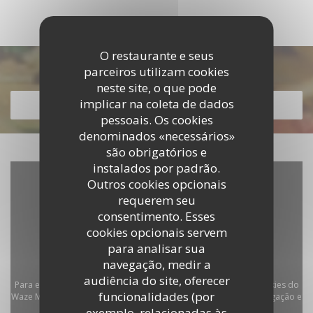
O restaurante e seus
Descubra o nosso menu
parceiros utilizam cookies
neste site, o que pode
implicar na coleta de dados
DESCUBRA O NOSSO MENU
pessoais. Os cookies
denominados «necessários»
são obrigatórios e
instalados por padrão.
Outros cookies opcionais
requerem seu
consentimento. Esses
cookies opcionais servem
para analisar sua
navegação, medir a
audiência do site, oferecer
Para exibir o mapa interativo do Waze, você deve aceitar os cookies do
funcionalidades (por
Waze Map (Google). Esses cookies podem coletar dados de navegação e
exemplo, relacionadas às
localização.
Autorizar