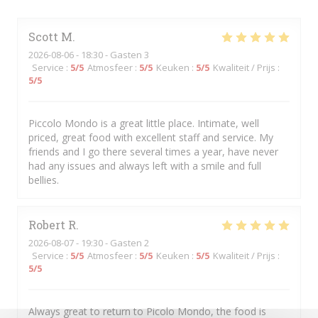
Scott
M
2026-08-06
- 18:30 - Gasten 3
Service
:
5
/5
Atmosfeer
:
5
/5
Keuken
:
5
/5
Kwaliteit / Prijs
:
5
/5
Piccolo Mondo is a great little place. Intimate, well
priced, great food with excellent staff and service. My
friends and I go there several times a year, have never
had any issues and always left with a smile and full
bellies.
Robert
R
2026-08-07
- 19:30 - Gasten 2
Service
:
5
/5
Atmosfeer
:
5
/5
Keuken
:
5
/5
Kwaliteit / Prijs
:
5
/5
Always great to return to Picolo Mondo, the food is