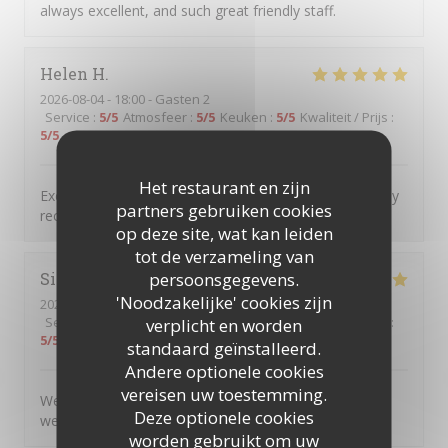
always excellent, and such great friendly staff.
Helen
H
2026-08-04
- 18:00 - Gasten 2
Service
:
5
/5
Atmosfeer
:
5
/5
Keuken
:
5
/5
Kwaliteit / Prijs
:
5
/5
Het restaurant en zijn
Excellent food service and atmosphere Would definitely
partners gebruiken cookies
recommend and will definitely return
op deze site, wat kan leiden
tot de verzameling van
persoonsgegevens.
Simon
C
'Noodzakelijke' cookies zijn
2026-08-04
- 17:45 - Gasten 5
Service
:
5
/5
Atmosfeer
verplicht en worden
:
5
/5
Keuken
:
5
/5
Kwaliteit / Prijs
:
5
/5
standaard geïnstalleerd.
Andere optionele cookies
vereisen uw toestemming.
We very much enjoyed the personalised service and
Deze optionele cookies
welcoming atmosphere.
worden gebruikt om uw