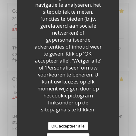
navigatie te analyseren, het
Colin
R
sitepubliek te meten,
functies te bieden (bijv.
2026-08-04
- 20:00 - Gasten 2
Service
:
5
/5
Atmosfeer
:
5
/5
Keuken
:
5
/5
Kwaliteit / Prijs
:
gerelateerd aan sociale
5
/5
netwerken) of
gepersonaliseerde
advertenties of inhoud weer
This was our first visit to Piccolo Mondo. The food was
te geven. Klik op 'OK,
absolutely delicious and the staff were extremely
accepteer alle', 'Weiger alle'
friendly. We will be returning.
of 'Personaliseer' om uw
voorkeuren te beheren. U
Christian
D
kunt uw keuzes op elk
2026-08-01
- 20:45 - Gasten 7
moment wijzigen door op
Service
:
4
/5
Atmosfeer
:
5
/5
Keuken
:
5
/5
Kwaliteit / Prijs
:
het cookiepictogram
4
/5
linksonder op de
sitepagina's te klikken.
Been going to to the Picolo Mondo for years as my son
studied in Southampton and it never disappoints me.
OK, accepteer alle
Excellent food and service!!