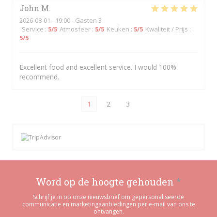
John
M
2026-08-01
- 19:00 - Gasten 3
Service
:
5
/5
Atmosfeer
:
5
/5
Keuken
:
5
/5
Kwaliteit / Prijs
:
5
/5
Excellent food and excellent service. I would 100%
recommend.
1
2
3
Word op de hoogte gehouden
*
Schrijf je in op onze nieuwsbrief om gepersonaliseerde
communicatie en marketingaanbiedingen per e-mail van ons te
ontvangen.