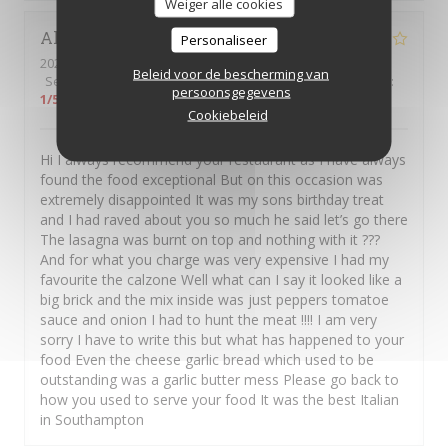
Weiger alle cookies
Alison
W
Personaliseer
2026-08-03
- 19:15 - Gasten 3
Beleid voor de bescherming van
Service
:
5
/5
Atmosfeer
:
2
/5
Keuken
:
1
/5
Kwaliteit / Prijs
:
persoonsgegevens
1
/5
Cookiebeleid
Hi I always recommend your restaurant as I have always
found the food exceptional But on this occasion was
extremely disappointed It was my sons birthday treat
and I had raved about you so much he said let’s go there
The lasagna was burnt on top and nothing with it ???
And for what you charge was very expensive I had my
favourite the calzone Well what can I say it looked like a
big brick and the mix inside was just peppers tomatoe
sauce and onion I had to hunt the meat !!!! I am very
sorry I have to write this but what has happened to your
food Even the cheese garlic bread which used to be
outstanding was a garlic butter mess Please go back to
how you used to serve your food It was the best Italian
in Southampton