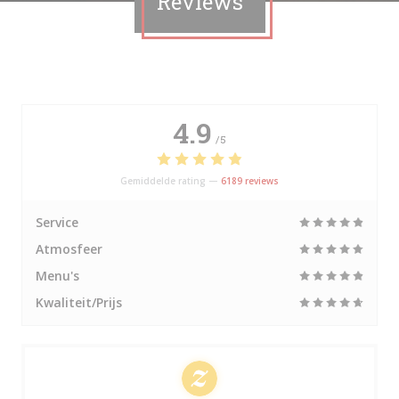
Reviews
4.9
/5
Gemiddelde rating —
6189 reviews
Service
Atmosfeer
Menu's
Kwaliteit/Prijs