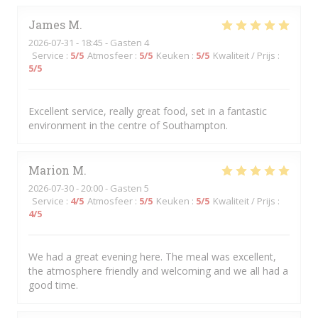
James
M
2026-07-31
- 18:45 - Gasten 4
Service
:
5
/5
Atmosfeer
:
5
/5
Keuken
:
5
/5
Kwaliteit / Prijs
:
5
/5
Excellent service, really great food, set in a fantastic
environment in the centre of Southampton.
Marion
M
2026-07-30
- 20:00 - Gasten 5
Service
:
4
/5
Atmosfeer
:
5
/5
Keuken
:
5
/5
Kwaliteit / Prijs
:
4
/5
We had a great evening here. The meal was excellent,
the atmosphere friendly and welcoming and we all had a
good time.