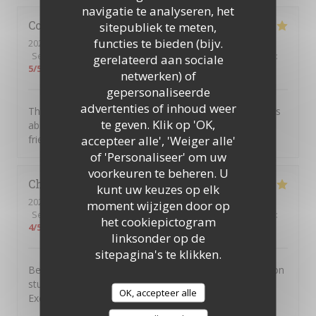
navigatie te analyseren, het
Colin
R
sitepubliek te meten,
functies te bieden (bijv.
2026-08-04
- 20:00 - Gasten 2
Service
:
5
/5
Atmosfeer
:
5
/5
Keuken
:
5
/5
Kwaliteit / Prijs
:
gerelateerd aan sociale
5
/5
netwerken) of
gepersonaliseerde
advertenties of inhoud weer
This was our first visit to Piccolo Mondo. The food was
te geven. Klik op 'OK,
absolutely delicious and the staff were extremely
accepteer alle', 'Weiger alle'
friendly. We will be returning.
of 'Personaliseer' om uw
voorkeuren te beheren. U
Christian
D
kunt uw keuzes op elk
2026-08-01
- 20:45 - Gasten 7
moment wijzigen door op
Service
:
4
/5
Atmosfeer
:
5
/5
Keuken
:
5
/5
Kwaliteit / Prijs
:
het cookiepictogram
4
/5
linksonder op de
sitepagina's te klikken.
Been going to to the Picolo Mondo for years as my son
studied in Southampton and it never disappoints me.
OK, accepteer alle
Excellent food and service!!