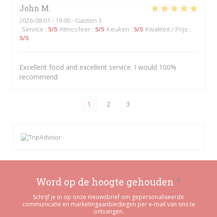
John
M
2026-08-01
- 19:00 - Gasten 3
Service
:
5
/5
Atmosfeer
:
5
/5
Keuken
:
5
/5
Kwaliteit / Prijs
:
5
/5
Excellent food and excellent service. I would 100%
recommend.
1
2
3
Word op de hoogte gehouden
*
Schrijf je in op onze nieuwsbrief om gepersonaliseerde
communicatie en marketingaanbiedingen per e-mail van ons te
ontvangen.