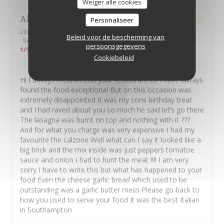
Weiger alle cookies
Alison
W
Personaliseer
2026-08-03
- 19:15 - Gasten 3
Beleid voor de bescherming van
Service
:
5
/5
Atmosfeer
:
2
/5
Keuken
:
1
/5
Kwaliteit / Prijs
:
persoonsgegevens
1
/5
Cookiebeleid
Hi I always recommend your restaurant as I have always
found the food exceptional But on this occasion was
extremely disappointed It was my sons birthday treat
and I had raved about you so much he said let’s go there
The lasagna was burnt on top and nothing with it ???
And for what you charge was very expensive I had my
favourite the calzone Well what can I say it looked like a
big brick and the mix inside was just peppers tomatoe
sauce and onion I had to hunt the meat !!!! I am very
sorry I have to write this but what has happened to your
food Even the cheese garlic bread which used to be
outstanding was a garlic butter mess Please go back to
how you used to serve your food It was the best Italian
in Southampton