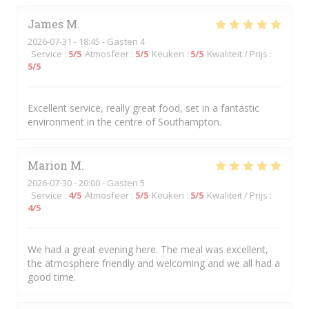
James
M
2026-07-31
- 18:45 - Gasten 4
Service
:
5
/5
Atmosfeer
:
5
/5
Keuken
:
5
/5
Kwaliteit / Prijs
:
5
/5
Excellent service, really great food, set in a fantastic
environment in the centre of Southampton.
Marion
M
2026-07-30
- 20:00 - Gasten 5
Service
:
4
/5
Atmosfeer
:
5
/5
Keuken
:
5
/5
Kwaliteit / Prijs
:
4
/5
We had a great evening here. The meal was excellent,
the atmosphere friendly and welcoming and we all had a
good time.