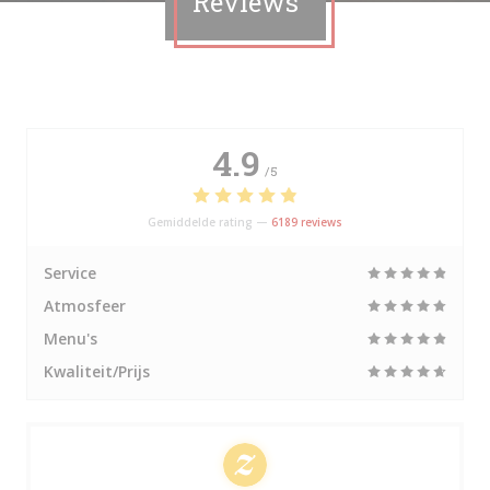
Reviews
4.9
/5
Gemiddelde rating —
6189 reviews
Service
Atmosfeer
Menu's
Kwaliteit/Prijs