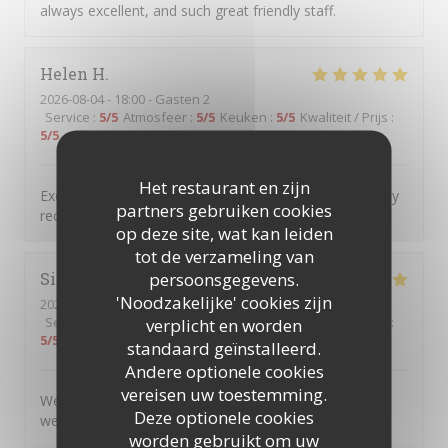
always excellent, and such great friendly staff.
Helen
H
2026-08-04
- 18:00 - Gasten 2
Service
:
5
/5
Atmosfeer
:
5
/5
Keuken
:
5
/5
Kwaliteit / Prijs
:
5
/5
Het restaurant en zijn
Excellent food service and atmosphere Would definitely
partners gebruiken cookies
recommend and will definitely return
op deze site, wat kan leiden
tot de verzameling van
persoonsgegevens.
Simon
C
'Noodzakelijke' cookies zijn
2026-08-04
- 17:45 - Gasten 5
Service
:
5
/5
Atmosfeer
verplicht en worden
:
5
/5
Keuken
:
5
/5
Kwaliteit / Prijs
:
5
/5
standaard geïnstalleerd.
Andere optionele cookies
vereisen uw toestemming.
We very much enjoyed the personalised service and
Deze optionele cookies
welcoming atmosphere.
worden gebruikt om uw