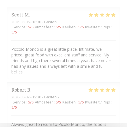
Scott
M
2026-08-06
- 18:30 - Gasten 3
Service
:
5
/5
Atmosfeer
:
5
/5
Keuken
:
5
/5
Kwaliteit / Prijs
:
5
/5
Piccolo Mondo is a great little place. Intimate, well
priced, great food with excellent staff and service. My
friends and I go there several times a year, have never
had any issues and always left with a smile and full
bellies.
Robert
R
2026-08-07
- 19:30 - Gasten 2
Service
:
5
/5
Atmosfeer
:
5
/5
Keuken
:
5
/5
Kwaliteit / Prijs
:
5
/5
Always great to return to Picolo Mondo, the food is