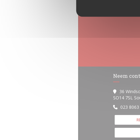
Neem cont
36 Windso
SO14 7SL So
023 8063
R