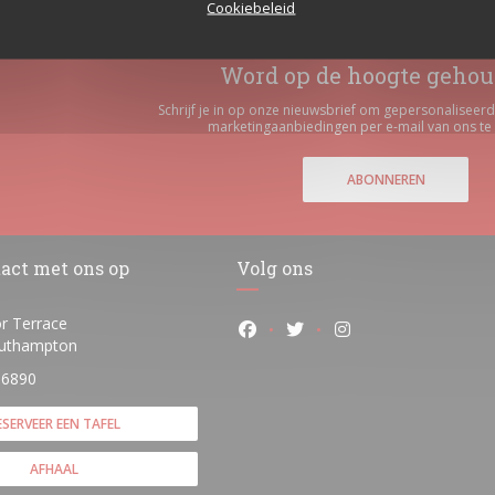
Cookiebeleid
Word op de hoogte geho
Schrijf je in op onze nieuwsbrief om gepersonalisee
marketingaanbiedingen per e-mail van ons te
ABONNEREN
act met ons op
Volg ons
r Terrace
Facebook ((opent in een nieuw
Twitter ((opent in een n
Instagram ((opent 
((opent in een nieuw venster))
uthampton
 6890
ESERVEER EEN TAFEL
AFHAAL