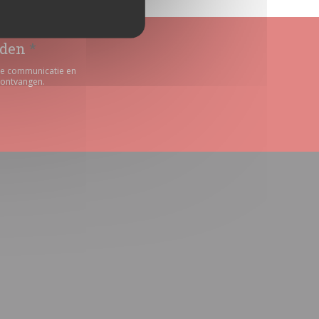
uden
*
rde communicatie en
 ontvangen.
 venster))
ieuw venster))
in een nieuw venster))