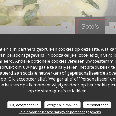
Foto's
t en zijn partners gebruiken cookies op deze site, wat kan
an persoonsgegevens. 'Noodzakelijke' cookies zijn verpl
lleerd. Andere optionele cookies vereisen uw toestemmi
bruikt om uw navigatie te analyseren, het sitepubliek te 
elateerd aan sociale netwerken) of gepersonaliseerde adve
 op 'OK, accepteer alle', 'Weiger alle' of 'Personaliseer'
uw keuzes op elk moment wijzigen door op het cookiepic
op de sitepagina's te klikken.
Food & Drinks
OK, accepteer alle
Weiger alle cookies
Personaliseer
Beleid voor de bescherming van persoonsgegevens