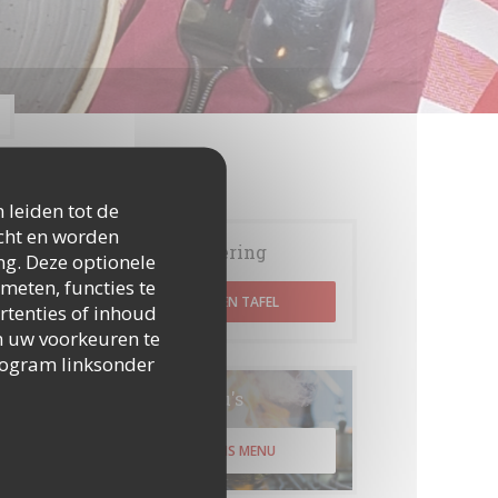
 leiden tot de
icht en worden
Reservering
ng. Deze optionele
meten, functies te
RESERVEER EEN TAFEL
rtenties of inhoud
 om uw voorkeuren te
togram linksonder
Menu's
ONTDEK ONS MENU