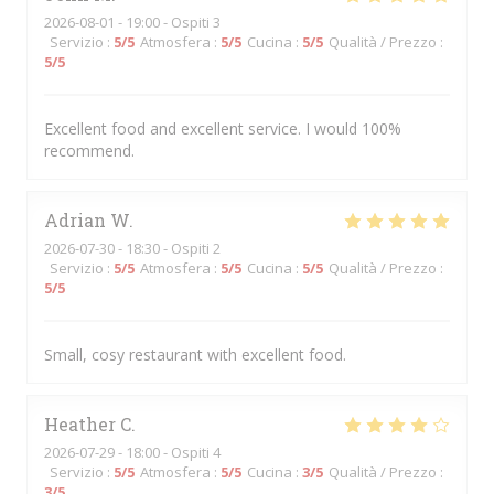
2026-08-01
- 19:00 - Ospiti 3
Servizio
:
5
/5
Atmosfera
:
5
/5
Cucina
:
5
/5
Qualità / Prezzo
:
5
/5
Excellent food and excellent service. I would 100%
recommend.
Adrian
W
2026-07-30
- 18:30 - Ospiti 2
Servizio
:
5
/5
Atmosfera
:
5
/5
Cucina
:
5
/5
Qualità / Prezzo
:
5
/5
Small, cosy restaurant with excellent food.
Heather
C
2026-07-29
- 18:00 - Ospiti 4
Servizio
:
5
/5
Atmosfera
:
5
/5
Cucina
:
3
/5
Qualità / Prezzo
:
3
/5