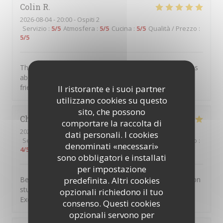
Colin
R
2026-08-04
- 20:00 - Ospiti 2
Servizio
:
5
/5
Atmosfera
:
5
/5
Cucina
:
5
/5
Qualità / Prezzo
:
5
/5
This was our first visit to Piccolo Mondo. The food was
absolutely delicious and the staff were extremely
friendly. We will be returning.
Il ristorante e i suoi partner
utilizzano cookies su questo
sito, che possono
Christian
D
comportare la raccolta di
2026-08-01
- 20:45 - Ospiti 7
dati personali. I cookies
Servizio
:
4
/5
Atmosfera
:
5
/5
Cucina
:
5
/5
Qualità / Prezzo
:
denominati «necessari»
4
/5
sono obbligatori e installati
per impostazione
predefinita. Altri cookies
Been going to to the Picolo Mondo for years as my son
studied in Southampton and it never disappoints me.
opzionali richiedono il tuo
Excellent food and service!!
consenso. Questi cookies
opzionali servono per