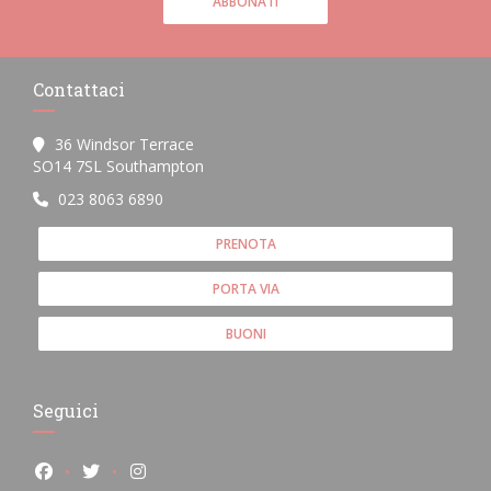
ABBONATI
Contattaci
36 Windsor Terrace
((apre una nuova finestra))
SO14 7SL Southampton
023 8063 6890
PRENOTA
PORTA VIA
BUONI
Seguici
Facebook ((apre una nuova finestra))
Twitter ((apre una nuova finestra))
Instagram ((apre una nuova finestra))