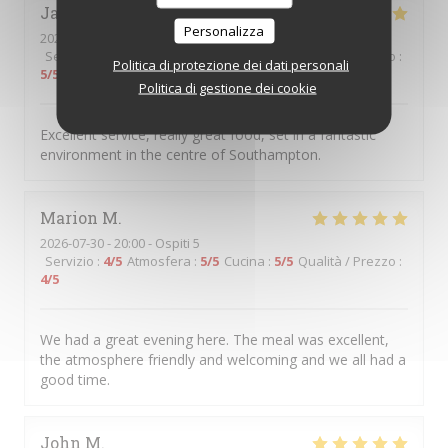
James
M
Personalizza
2026-07-31
- 18:45 - Ospiti 4
Servizio
:
5
/5
Atmosfera
:
5
/5
Cucina
:
5
/5
Qualità / Prezzo
:
Politica di protezione dei dati personali
5
/5
Politica di gestione dei cookie
Excellent service, really great food, set in a fantastic
environment in the centre of Southampton.
Marion
M
2026-07-30
- 20:00 - Ospiti 5
Servizio
:
4
/5
Atmosfera
:
5
/5
Cucina
:
5
/5
Qualità / Prezzo
:
4
/5
We had a great evening here. The meal was excellent,
the atmosphere friendly and welcoming and we all had a
good time.
John
M