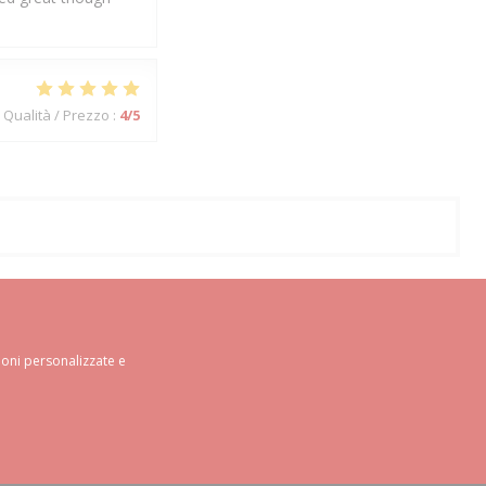
Qualità / Prezzo
:
4
/5
ioni personalizzate e