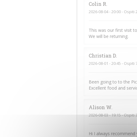
Colin
R
2026-08-04
- 20:00 - Ospiti 
This was our first visit
We will be returning.
Christian
D
2026-08-01
- 20:45 - Ospiti 
Been going to to the Pi
Excellent food and servic
Alison
W
2026-08-03
- 19:15 - Ospiti 
Hi I always recommend y