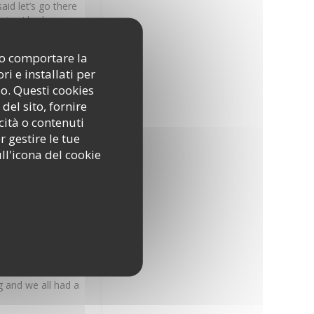
id let’s go there
nsive I had my
st peppers tomatoe
happened to your
ono comportare la
ease go back to how
i e installati per
so. Questi cookies
del sito, fornire
cità o contenuti
r gestire le tue
Qualità / Prezzo
:
5
/5
ll'icona del cookie
on.
Qualità / Prezzo
:
4
/5
 and we all had a