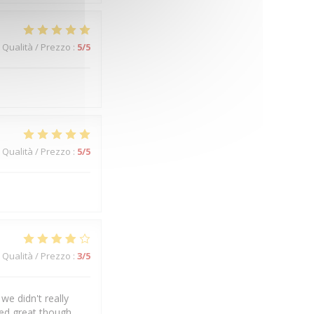
Qualità / Prezzo
:
5
/5
Qualità / Prezzo
:
5
/5
Qualità / Prezzo
:
3
/5
we didn't really
ked great though