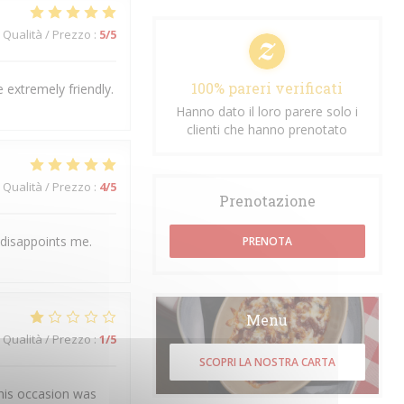
Qualità / Prezzo
:
5
/5
100% pareri verificati
 extremely friendly.
Hanno dato il loro parere solo i
clienti che hanno prenotato
Qualità / Prezzo
:
4
/5
Prenotazione
 disappoints me.
PRENOTA
Menu
Qualità / Prezzo
:
1
/5
SCOPRI LA NOSTRA CARTA
his occasion was