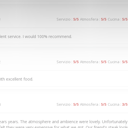
3
Servizio
:
5
/5
Atmosfera
:
5
/5
Cucina
:
5
/5
llent service. I would 100% recommend.
2
Servizio
:
5
/5
Atmosfera
:
5
/5
Cucina
:
5
/5
ith excellent food.
4
Servizio
:
5
/5
Atmosfera
:
5
/5
Cucina
:
3
/5
years years. The atmosphere and ambience were lovely. Unfortunately 
felt they were very expensive for what we got. Our friend's steak loo