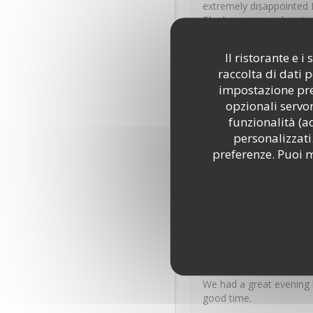
extremely disappointed I
The lasagna was burnt o
favourite the calzone We
sauce and onion I had to
Il ristorante e 
food Even the cheese ga
raccolta di dati 
you used to serve your 
impostazione pred
opzionali servon
James
M
funzionalità (a
personalizzati.
2026-07-31
- 18:45 - Ospiti 
preferenze. Puoi m
Excellent service, reall
Marion
M
2026-07-30
- 20:00 - Ospiti 
We had a great evening 
good time.