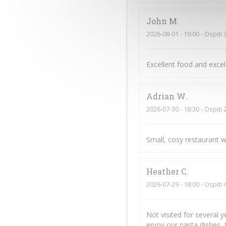
John
M
2026-08-01
- 19:00 - Ospiti 
Excellent food and exce
Adrian
W
2026-07-30
- 18:30 - Ospiti 
Small, cosy restaurant w
Heather
C
2026-07-29
- 18:00 - Ospiti 
Not visited for several 
enjoy our pasta dishes, 