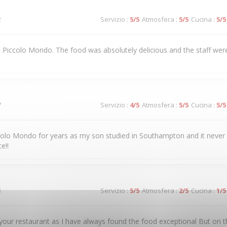
2
Servizio
:
5
/5
Atmosfera
:
5
/5
Cucina
:
5
/5
 to Piccolo Mondo. The food was absolutely delicious and the staff were
7
Servizio
:
4
/5
Atmosfera
:
5
/5
Cucina
:
5
/5
colo Mondo for years as my son studied in Southampton and it never
e!!
3
Servizio
:
5
/5
Atmosfera
:
2
/5
Cucina
:
1
/5
our restaurant as I have always found the food exceptional But on t