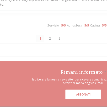
ey.
3
Servizio
:
5
/5
Atmosfera
:
5
/5
Cucina
:
5
/5
1
2
3
Rimani informato
*
Iscriversi alla nostra newsletter per ricevere comunicaz
offerte di marketing via e-mail.
ABBONATI