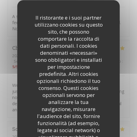
A slightly unusual location to find a lovely, authentic
Il ristorante e i suoi partner
feeling Italian restaurant. Great service and lovely food.
utilizzano cookies su questo
No complaints.
sito, che possono
comportare la raccolta di
dati personali. I cookies
Chris
M
denominati «necessari»
2026-08-08
- 20:00 - Ospiti 2
sono obbligatori e installati
Servizio
:
5
/5
Atmosfera
:
5
/5
Cucina
:
5
/5
Qualità / Prezzo
:
per impostazione
5
/5
predefinita. Altri cookies
opzionali richiedono il tuo
We have been here so many times and the service is
consenso. Questi cookies
just amazing. They are so busy but the team are moving
opzionali servono per
none stop all night to serve all the customers and
analizzare la tua
despite how busy they are they always stay so cheerful
navigazione, misurare
and attentive
l'audience del sito, fornire
funzionalità (ad esempio,
Scott
M
legate ai social network) o
2026-08-06
- 18:30 - Ospiti 3