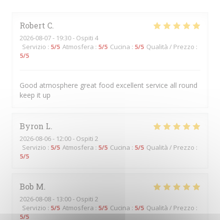
Robert
C
2026-08-07
- 19:30 - Ospiti 4
Servizio
:
5
/5
Atmosfera
:
5
/5
Cucina
:
5
/5
Qualità / Prezzo
:
5
/5
Good atmosphere great food excellent service all round
keep it up
Byron
L
2026-08-06
- 12:00 - Ospiti 2
Servizio
:
5
/5
Atmosfera
:
5
/5
Cucina
:
5
/5
Qualità / Prezzo
:
5
/5
Bob
M
2026-08-08
- 13:00 - Ospiti 2
Servizio
:
5
/5
Atmosfera
:
5
/5
Cucina
:
5
/5
Qualità / Prezzo
:
5
/5