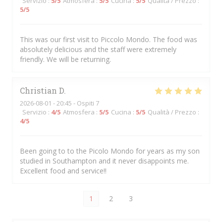
Servizio
:
5
/5
Atmosfera
:
5
/5
Cucina
:
5
/5
Qualità / Prezzo
:
5
/5
This was our first visit to Piccolo Mondo. The food was
absolutely delicious and the staff were extremely
friendly. We will be returning.
Christian
D
2026-08-01
- 20:45 - Ospiti 7
Servizio
:
4
/5
Atmosfera
:
5
/5
Cucina
:
5
/5
Qualità / Prezzo
:
4
/5
Been going to to the Picolo Mondo for years as my son
studied in Southampton and it never disappoints me.
Excellent food and service!!
1
2
3