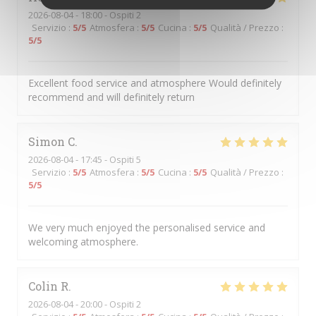
2026-08-04
- 18:00 - Ospiti 2
Servizio
:
5
/5
Atmosfera
:
5
/5
Cucina
:
5
/5
Qualità / Prezzo
:
5
/5
Excellent food service and atmosphere Would definitely
recommend and will definitely return
Simon
C
2026-08-04
- 17:45 - Ospiti 5
Servizio
:
5
/5
Atmosfera
:
5
/5
Cucina
:
5
/5
Qualità / Prezzo
:
5
/5
We very much enjoyed the personalised service and
welcoming atmosphere.
Colin
R
2026-08-04
- 20:00 - Ospiti 2