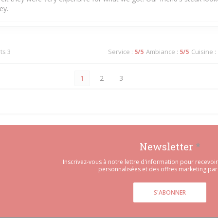
ey.
ts 3
Service
:
5
/5
Ambiance
:
5
/5
Cuisine
:
1
2
3
Newsletter
*
Inscrivez-vous à notre lettre d'information pour recevo
personnalisées et des offres marketing par 
S'ABONNER