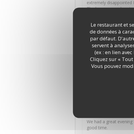
extremely disappointed I
The lasagna was burnt o
favourite the calzone We
sauce and onion I had to
Le restaurant et se
food Even the cheese ga
de données à caract
you used to serve your 
par défaut. D'autre
servent à analyse
James
M
(ex : en lien ave
Cliquez sur « Tout 
2026-07-31
- 18:45 - Couver
Vous pouvez modif
Excellent service, reall
Marion
M
2026-07-30
- 20:00 - Couver
We had a great evening 
good time.