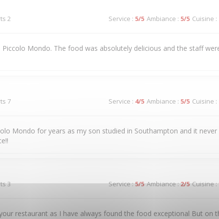
ts 2
Service
:
5
/5
Ambiance
:
5
/5
Cuisine
:
 to Piccolo Mondo. The food was absolutely delicious and the staff were
ts 7
Service
:
4
/5
Ambiance
:
5
/5
Cuisine
:
colo Mondo for years as my son studied in Southampton and it never
e!!
ts 3
Service
:
5
/5
Ambiance
:
2
/5
Cuisine
:
our restaurant as I have always found the food exceptional But on t