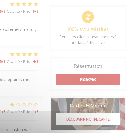
5
/5
Qualité / Prix
:
5
/5
100% avis vérifiés
 extremely friendly.
Seuls les clients ayant réservé
ont laissé leur avis
5
/5
Qualité / Prix
:
4
/5
Réservation
 disappoints me.
RÉSERVER
Cartes & Menus
1
/5
Qualité / Prix
:
1
/5
DÉCOUVRIR NOTRE CARTE
his occasion was