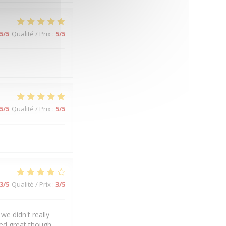
5
/5
Qualité / Prix
:
5
/5
5
/5
Qualité / Prix
:
5
/5
3
/5
Qualité / Prix
:
3
/5
we didn't really
ked great though