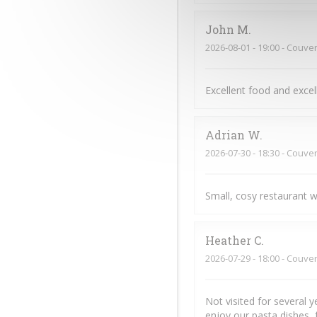
John
M
2026-08-01
- 19:00 - Couver
Excellent food and exce
Adrian
W
2026-07-30
- 18:30 - Couver
Small, cosy restaurant w
Heather
C
2026-07-29
- 18:00 - Couver
Not visited for several 
enjoy our pasta dishes, 