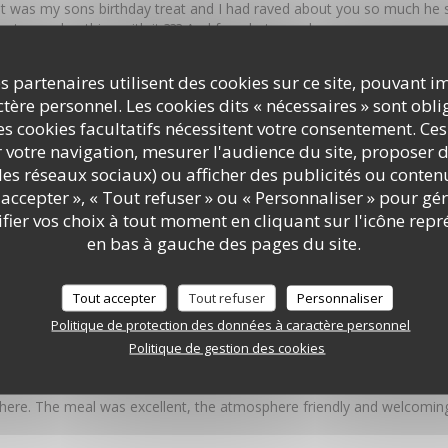
t was my sons birthday treat and I had raved about you so much he sa
n top and nothing with it ??? And for what you charge was very expe
ll what can I say it looked like a big brick and the mix inside was ju
 hunt the meat !!!! I am very sorry I have to write this but what has 
s partenaires utilisent des cookies sur ce site, pouvant i
rlic bread which used to be outstanding was a garlic butter mess Pl
ère personnel. Les cookies dits « nécessaires » sont oblig
food It was the best Italian in Southampton
s cookies facultatifs nécessitent votre consentement. Ces
r votre navigation, mesurer l'audience du site, proposer d
c les réseaux sociaux) ou afficher des publicités ou conte
accepter », « Tout refuser » ou « Personnaliser » pour gé
ts 4
Service
:
5
/5
Ambiance
:
5
/5
Cuisine
:
ier vos choix à tout moment en cliquant sur l'icône repr
en bas à gauche des pages du site.
y great food, set in a fantastic environment in the centre of Southampt
Tout accepter
Tout refuser
Personnaliser
Politique de protection des données à caractère personnel
ts 5
Service
:
4
/5
Ambiance
:
5
/5
Cuisine
:
Politique de gestion des cookies
here. The meal was excellent, the atmosphere friendly and welcoming