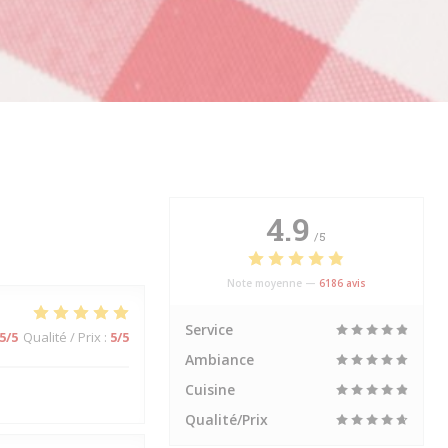
4.9
/5
Note moyenne —
6186 avis
Service
5
/5
Qualité / Prix
:
5
/5
Ambiance
Cuisine
Qualité/Prix