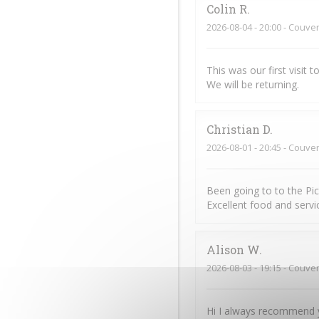
Colin
R
2026-08-04
- 20:00 - Couver
This was our first visit
We will be returning.
Christian
D
2026-08-01
- 20:45 - Couver
Been going to to the Pi
Excellent food and servic
Alison
W
2026-08-03
- 19:15 - Couver
Hi I always recommend y