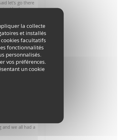
id let’s go there
nsive I had my
st peppers tomatoe
happened to your
mpliquer la collecte
ease go back to how
atoires et installés
 cookies facultatifs
es fonctionnalités
nus personnalisés.
rer vos préférences.
5
/5
Qualité / Prix
:
5
/5
ésentant un cookie
on.
5
/5
Qualité / Prix
:
4
/5
 and we all had a