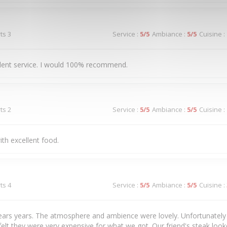
ts 3
Service
:
5
/5
Ambiance
:
5
/5
Cuisine
:
llent service. I would 100% recommend.
ts 2
Service
:
5
/5
Ambiance
:
5
/5
Cuisine
:
ith excellent food.
ts 4
Service
:
5
/5
Ambiance
:
5
/5
Cuisine
:
years years. The atmosphere and ambience were lovely. Unfortunately 
felt they were very expensive for what we got. Our friend's steak loo