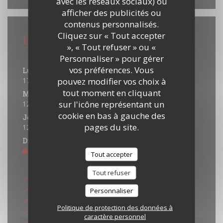
avec les réseaux sociaux) ou
afficher des publicités ou
contenus personnalisés.
Cliquez sur « Tout accepter
Infos pratiques
», « Tout refuser » ou «
Horaires
Personnaliser » pour gérer
vos préférences. Vous
Lundi
pouvez modifier vos choix à
17h00 - 21h30
tout moment en cliquant
Mar
-
Mer
sur l'icône représentant un
12h00 - 21h30
cookie en bas à gauche des
Jeu
-
Sam
pages du site.
12h00 - 22h00
Dimanche
Fermé
Tout accepter
Moyens de paiement
Tout refuser
Eurocard/Mastercard
Titres restaurant
Personnaliser
Espèces
Politique de protection des données à
Maestro
caractère personnel
Visa