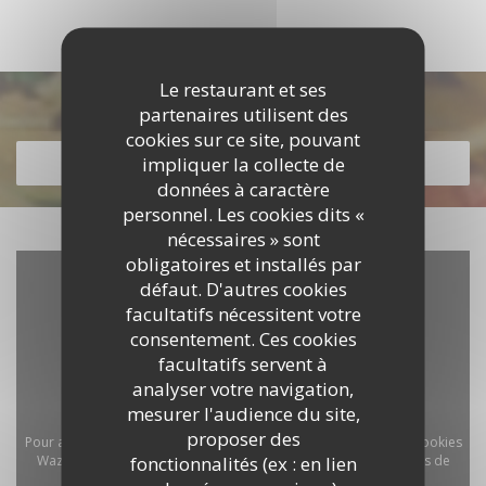
Le restaurant et ses
Découvrir notre carte
partenaires utilisent des
cookies sur ce site, pouvant
impliquer la collecte de
DÉCOUVRIR NOTRE CARTE
données à caractère
personnel. Les cookies dits «
nécessaires » sont
obligatoires et installés par
défaut. D'autres cookies
facultatifs nécessitent votre
consentement. Ces cookies
facultatifs servent à
analyser votre navigation,
mesurer l'audience du site,
proposer des
Pour afficher la carte interactive Waze, vous devez accepter les cookies
fonctionnalités (ex : en lien
Waze Map (Google). Ces cookies peuvent collecter des données de
navigation et de localisation.
Autoriser