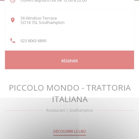
Ouvert aujourd'hui de 12:00 à 22:00
36 Windsor Terrace
((ouvre une nouvelle fenêtre))
SO14 7SL Southampton
023 8063 6890
RÉSERVER
PICCOLO MONDO - TRATTORIA
ITALIANA
Restaurant
|
Southampton
DÉCOUVRIR LE LIEU