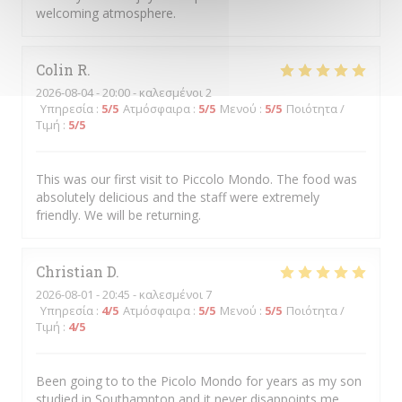
welcoming atmosphere.
Colin
R
2026-08-04
- 20:00 - καλεσμένοι 2
Υπηρεσία
:
5
/5
Ατμόσφαιρα
:
5
/5
Μενού
:
5
/5
Ποιότητα /
Τιμή
:
5
/5
This was our first visit to Piccolo Mondo. The food was
absolutely delicious and the staff were extremely
friendly. We will be returning.
Christian
D
2026-08-01
- 20:45 - καλεσμένοι 7
Υπηρεσία
:
4
/5
Ατμόσφαιρα
:
5
/5
Μενού
:
5
/5
Ποιότητα /
Τιμή
:
4
/5
Been going to to the Picolo Mondo for years as my son
studied in Southampton and it never disappoints me.