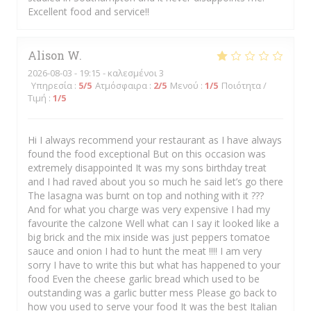
Excellent food and service!!
Alison
W
2026-08-03
- 19:15 - καλεσμένοι 3
Υπηρεσία
:
5
/5
Ατμόσφαιρα
:
2
/5
Μενού
:
1
/5
Ποιότητα /
Τιμή
:
1
/5
Hi I always recommend your restaurant as I have always
found the food exceptional But on this occasion was
extremely disappointed It was my sons birthday treat
and I had raved about you so much he said let’s go there
The lasagna was burnt on top and nothing with it ???
And for what you charge was very expensive I had my
favourite the calzone Well what can I say it looked like a
big brick and the mix inside was just peppers tomatoe
sauce and onion I had to hunt the meat !!!! I am very
sorry I have to write this but what has happened to your
food Even the cheese garlic bread which used to be
outstanding was a garlic butter mess Please go back to
how you used to serve your food It was the best Italian