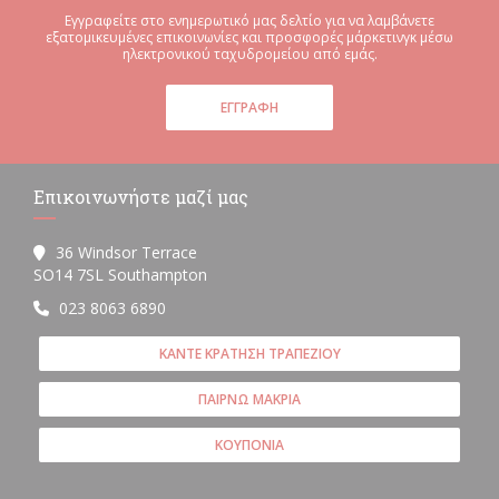
Εγγραφείτε στο ενημερωτικό μας δελτίο για να λαμβάνετε
εξατομικευμένες επικοινωνίες και προσφορές μάρκετινγκ μέσω
ηλεκτρονικού ταχυδρομείου από εμάς.
ΕΓΓΡΑΦΉ
Επικοινωνήστε μαζί μας
36 Windsor Terrace
((ανοίγει σε νέο παράθυρο))
SO14 7SL Southampton
023 8063 6890
ΚΆΝΤΕ ΚΡΆΤΗΣΗ ΤΡΑΠΕΖΙΟΎ
ΠΑΊΡΝΩ ΜΑΚΡΙΆ
ΚΟΥΠΌΝΙΑ