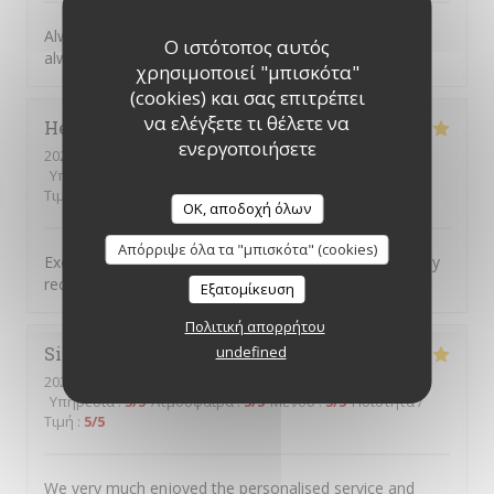
Always great to return to Picolo Mondo, the food is
Ο ιστότοπος αυτός
always excellent, and such great friendly staff.
χρησιμοποιεί "μπισκότα"
(cookies) και σας επιτρέπει
να ελέγξετε τι θέλετε να
Helen
H
ενεργοποιήσετε
2026-08-04
- 18:00 - καλεσμένοι 2
Υπηρεσία
:
5
/5
Ατμόσφαιρα
:
5
/5
Μενού
:
5
/5
Ποιότητα /
Τιμή
:
5
/5
OK, αποδοχή όλων
Απόρριψε όλα τα "μπισκότα" (cookies)
Excellent food service and atmosphere Would definitely
recommend and will definitely return
Εξατομίκευση
Πολιτική απορρήτου
undefined
Simon
C
2026-08-04
- 17:45 - καλεσμένοι 5
Υπηρεσία
:
5
/5
Ατμόσφαιρα
:
5
/5
Μενού
:
5
/5
Ποιότητα /
Τιμή
:
5
/5
We very much enjoyed the personalised service and