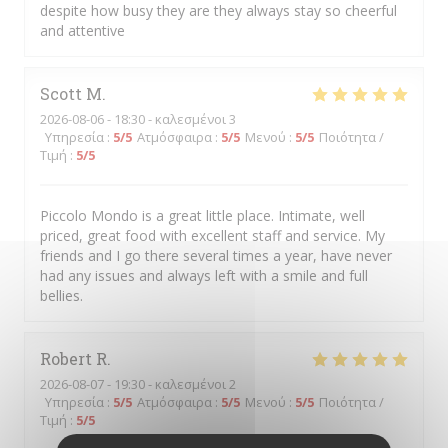
despite how busy they are they always stay so cheerful
and attentive
Scott
M
2026-08-06
- 18:30 - καλεσμένοι 3
Υπηρεσία
:
5
/5
Ατμόσφαιρα
:
5
/5
Μενού
:
5
/5
Ποιότητα /
Τιμή
:
5
/5
Piccolo Mondo is a great little place. Intimate, well
priced, great food with excellent staff and service. My
friends and I go there several times a year, have never
had any issues and always left with a smile and full
bellies.
Robert
R
2026-08-07
- 19:30 - καλεσμένοι 2
Υπηρεσία
:
5
/5
Ατμόσφαιρα
:
5
/5
Μενού
:
5
/5
Ποιότητα /
Τιμή
:
5
/5