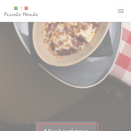
Πίνακας διαχείρισης "Μπισκότων" (Cookies)