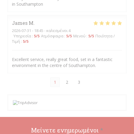
in Southampton
James
M
2026-07-31
- 18:45 - καλεσμένοι 4
Υπηρεσία
:
5
/5
Ατμόσφαιρα
:
5
/5
Μενού
:
5
/5
Ποιότητα /
Τιμή
:
5
/5
Excellent service, really great food, set in a fantastic
environment in the centre of Southampton.
1
2
3
Μείνετε ενημερωμένοι
*