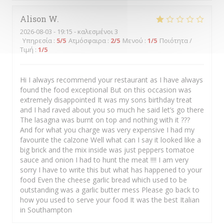
Alison
W
2026-08-03
- 19:15 - καλεσμένοι 3
Υπηρεσία
:
5
/5
Ατμόσφαιρα
:
2
/5
Μενού
:
1
/5
Ποιότητα /
Τιμή
:
1
/5
Hi I always recommend your restaurant as I have always
found the food exceptional But on this occasion was
extremely disappointed It was my sons birthday treat
and I had raved about you so much he said let’s go there
The lasagna was burnt on top and nothing with it ???
And for what you charge was very expensive I had my
favourite the calzone Well what can I say it looked like a
big brick and the mix inside was just peppers tomatoe
sauce and onion I had to hunt the meat !!!! I am very
sorry I have to write this but what has happened to your
food Even the cheese garlic bread which used to be
outstanding was a garlic butter mess Please go back to
how you used to serve your food It was the best Italian
in Southampton