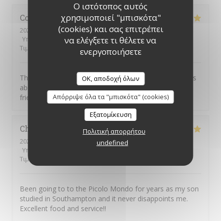
Ο ιστότοπος αυτός
χρησιμοποιεί "μπισκότα"
Colin
R
(cookies) και σας επιτρέπει
2026-08-04
- 20:00 - καλεσμένοι 2
να ελέγξετε τι θέλετε να
Υπηρεσία
:
5
/5
Ατμόσφαιρα
:
5
/5
Μενού
:
5
/5
Ποιότητα /
Τιμή
:
5
/5
ενεργοποιήσετε
This was our first visit to Piccolo Mondo. The food was
OK, αποδοχή όλων
absolutely delicious and the staff were extremely
Απόρριψε όλα τα "μπισκότα" (cookies)
friendly. We will be returning.
Εξατομίκευση
Christian
D
Πολιτική απορρήτου
2026-08-01
- 20:45 - καλεσμένοι 7
undefined
Υπηρεσία
:
4
/5
Ατμόσφαιρα
:
5
/5
Μενού
:
5
/5
Ποιότητα /
Τιμή
:
4
/5
Been going to to the Picolo Mondo for years as my son
studied in Southampton and it never disappoints me.
Excellent food and service!!