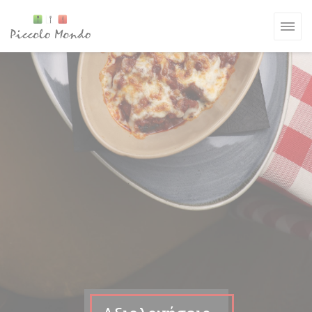
Πίνακας διαχείρισης "Μπισκότων" (Cookies)