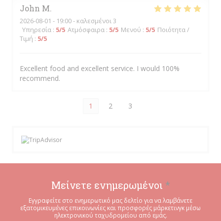
John
M
2026-08-01
- 19:00 - καλεσμένοι 3
Υπηρεσία
:
5
/5
Ατμόσφαιρα
:
5
/5
Μενού
:
5
/5
Ποιότητα /
Τιμή
:
5
/5
Excellent food and excellent service. I would 100%
recommend.
1
2
3
Μείνετε ενημερωμένοι
*
Εγγραφείτε στο ενημερωτικό μας δελτίο για να λαμβάνετε
εξατομικευμένες επικοινωνίες και προσφορές μάρκετινγκ μέσω
ηλεκτρονικού ταχυδρομείου από εμάς.