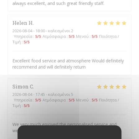
always excellent, and such great friendly staff.
Helen
H
2026-08-04
- 18:00 - καλεσμένοι 2
Υπηρεσία
:
5
/5
Ατμόσφαιρα
:
5
/5
Μενού
:
5
/5
Ποιότητα /
Τιμή
:
5
/5
Excellent food service and atmosphere Would definitely
recommend and will definitely return
Simon
C
2026-08-04
- 17:45 - καλεσμένοι 5
Υπηρεσία
:
5
/5
Ατμόσφαιρα
:
5
/5
Μενού
:
5
/5
Ποιότητα /
Τιμή
:
5
/5
We very much enjoyed the personalised service and
welcoming atmosphere.