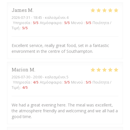
James
M
2026-07-31
- 18:45 - καλεσμένοι 4
Υπηρεσία
:
5
/5
Ατμόσφαιρα
:
5
/5
Μενού
:
5
/5
Ποιότητα /
Τιμή
:
5
/5
Excellent service, really great food, set in a fantastic
environment in the centre of Southampton.
Marion
M
2026-07-30
- 20:00 - καλεσμένοι 5
Υπηρεσία
:
4
/5
Ατμόσφαιρα
:
5
/5
Μενού
:
5
/5
Ποιότητα /
Τιμή
:
4
/5
We had a great evening here. The meal was excellent,
the atmosphere friendly and welcoming and we all had a
good time.