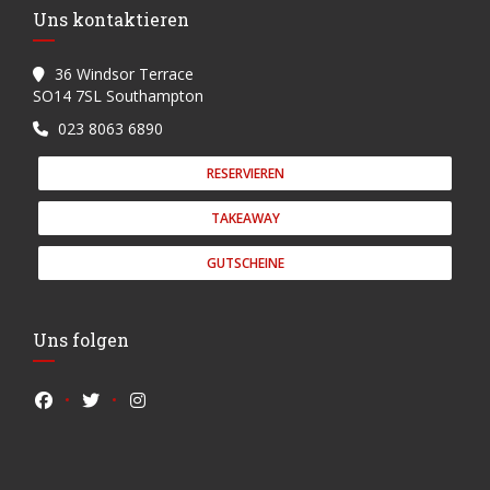
Uns kontaktieren
36 Windsor Terrace
((öffnet ein neues Fenster))
SO14 7SL Southampton
023 8063 6890
RESERVIEREN
TAKEAWAY
GUTSCHEINE
Uns folgen
Facebook ((öffnet ein neues Fenster))
Twitter ((öffnet ein neues Fenster))
Instagram ((öffnet ein neues Fenster))