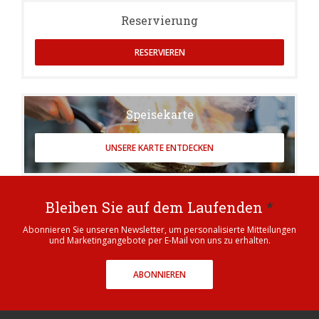
Reservierung
RESERVIEREN
Speisekarte
UNSERE KARTE ENTDECKEN
Bleiben Sie auf dem Laufenden
*
Abonnieren Sie unseren Newsletter, um personalisierte Mitteilungen
und Marketingangebote per E-Mail von uns zu erhalten.
ABONNIEREN