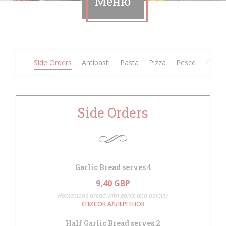
Меню
Side Orders
Antipasti
Pasta
Pizza
Pesce
Carne
Side Orders
Garlic Bread serves 4
9,40 GBP
Homemade bread with garlic and parsley
СПИСОК АЛЛЕРГЕНОВ
Half Garlic Bread serves 2