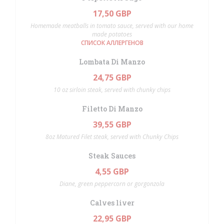
17,50 GBP
Homemade meatballs in tomato sauce, served with our home
made potatoes
СПИСОК АЛЛЕРГЕНОВ
Lombata Di Manzo
24,75 GBP
10 oz sirloin steak, served with chunky chips
Filetto Di Manzo
39,55 GBP
8oz Matured Filet steak, served with Chunky Chips
Steak Sauces
4,55 GBP
Diane, green peppercorn or gorgonzola
Calves liver
22,95 GBP