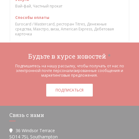
Вай-фай, Частный прокат
Способы оплаты
Eurocard / Mastercard, ресторан Titres, Денежные
средства, Маэстро, виза, American Express, Дебетовая
карточка
Будьте в курсе новостей
*
Подпишитесь на нашу рассылку, чтобы получать от нас по
электронной почте персонализированные сообщения и
маркетинговые предложения.
ПОДПИСАТЬСЯ
Связь с нами
36 Windsor Terrace
((открывается в новом окне))
SO14 7SL Southampton