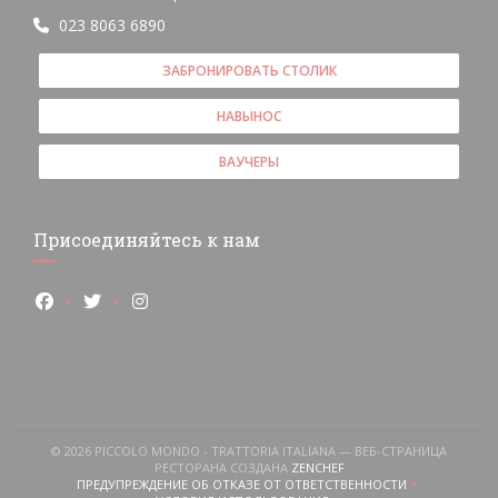
023 8063 6890
ЗАБРОНИРОВАТЬ СТОЛИК
НАВЫНОС
ВАУЧЕРЫ
Присоединяйтесь к нам
Facebook ((открывается в новом окне))
Twitter ((открывается в новом окне))
Instagram ((открывается в новом окне))
я в новом окне))
ается в новом окне))
(открывается в новом окне))
© 2026 PICCOLO MONDO - TRATTORIA ITALIANA — ВЕБ-СТРАНИЦА
((ОТКРЫВАЕТСЯ В НОВОМ
РЕСТОРАНА СОЗДАНА
ZENCHEF
ПРЕДУПРЕЖДЕНИЕ ОБ ОТКАЗЕ ОТ ОТВЕТСТВЕННОСТИ
((ОТКРЫВАЕТСЯ В НОВОМ ОКНЕ))