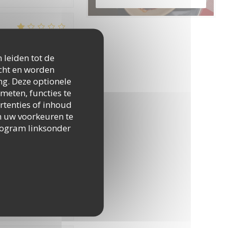
/5
Kwaliteit / Prijs
:
1
/5
 leiden tot de
icht en worden
his occasion was
ng. Deze optionele
id let’s go there
nsive I had my
meten, functies te
st peppers tomatoe
rtenties of inhoud
happened to your
 om uw voorkeuren te
ease go back to how
togram linksonder
/5
Kwaliteit / Prijs
:
5
/5
on.