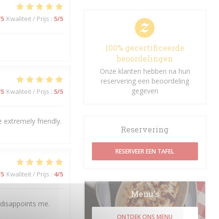
/5
Kwaliteit / Prijs
:
5
/5
100% gecertificeerde
beoordelingen
Onze klanten hebben na hun
reservering een beoordeling
gegeven
/5
Kwaliteit / Prijs
:
5
/5
 extremely friendly.
Reservering
RESERVEER EEN TAFEL
/5
Kwaliteit / Prijs
:
4
/5
Menu's
 disappoints me.
ONTDEK ONS MENU