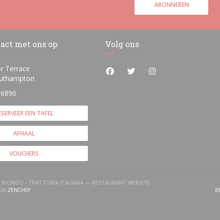
ABONNEREN
act met ons op
Volg ons
r Terrace
Facebook ((opent in een nieuw
Twitter ((opent in een n
Instagram ((opent 
((opent in een nieuw venster))
uthampton
 6890
ESERVEER EEN TAFEL
AFHAAL
VOUCHERS
er))
O MONDO - TRATTORIA ITALIANA — RESTAURANT WEBSITE
((OPENT IN EEN NIEUW VENSTER))
OOR
ZENCHEF
B