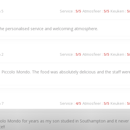
n 5
Service
:
5
/5
Atmosfeer
:
5
/5
Keuken
:
5
he personalised service and welcoming atmosphere.
n 2
Service
:
5
/5
Atmosfeer
:
5
/5
Keuken
:
5
 to Piccolo Mondo. The food was absolutely delicious and the staff were
n 7
Service
:
4
/5
Atmosfeer
:
5
/5
Keuken
:
5
colo Mondo for years as my son studied in Southampton and it never
e!!