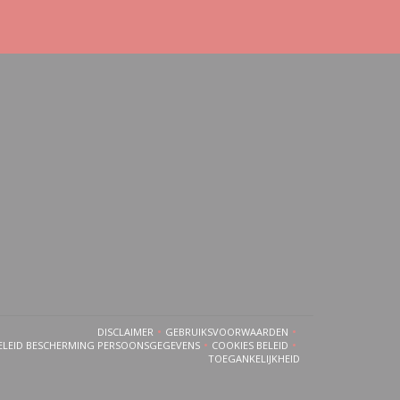
 venster))
ieuw venster))
in een nieuw venster))
DISCLAIMER
GEBRUIKSVOORWAARDEN
((OPENT IN EEN NIEUW VENSTER))
((OPENT IN EEN NIEUW VENSTER))
ELEID BESCHERMING PERSOONSGEGEVENS
COOKIES BELEID
((OPENT IN EEN NIEUW VENSTER))
((OPENT IN EEN NIEUW VENSTER
TOEGANKELIJKHEID
((OPENT IN EEN NIEUW VENSTER