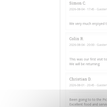
Simon
C
2026-08-04
- 17:45 - Gaste
We very much enjoyed t
Colin
R
2026-08-04
- 20:00 - Gaste
This was our first visit
We will be returning.
Christian
D
2026-08-01
- 20:45 - Gaste
Been going to to the Pi
Excellent food and servic