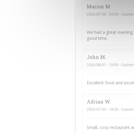
Marion
M
2026-07-30
- 20:00 - Gaste
We had a great evening 
good time.
John
M
2026-08-01
- 19:00 - Gaste
Excellent food and exce
Adrian
W
2026-07-30
- 18:30 - Gaste
Small, cosy restaurant w