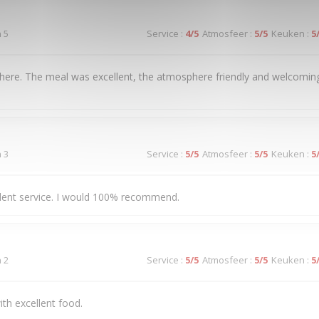
n 5
Service
:
4
/5
Atmosfeer
:
5
/5
Keuken
:
5
here. The meal was excellent, the atmosphere friendly and welcoming
n 3
Service
:
5
/5
Atmosfeer
:
5
/5
Keuken
:
5
llent service. I would 100% recommend.
n 2
Service
:
5
/5
Atmosfeer
:
5
/5
Keuken
:
5
ith excellent food.