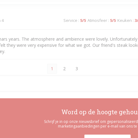
n 4
Service
:
5
/5
Atmosfeer
:
5
/5
Keuken
:
3
years years. The atmosphere and ambience were lovely. Unfortunately 
felt they were very expensive for what we got. Our friend's steak loo
ey.
1
2
3
Word op de hoogte geho
Schrijf je in op onze nieuwsbrief om gepersonalisee
marketingaanbiedingen per e-mail van ons te