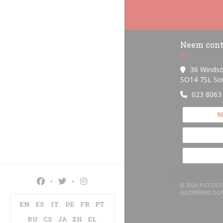
Neem cont
36 Windso
SO14 7SL So
023 8063
R
Facebook ((opent in een nieuw venster))
Twitter ((opent in een nieuw venster))
Instagram ((opent in een nieuw venst
© 2026 PICCOL
GECREËERD D
EN
ES
IT
DE
FR
PT
RU
CS
JA
ZH
EL