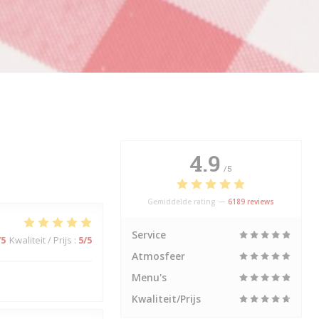
4.9
/5
Gemiddelde rating —
6189 reviews
Service
/5
Kwaliteit / Prijs
:
5
/5
Atmosfeer
Menu's
Kwaliteit/Prijs