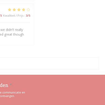
/5
Kwaliteit / Prijs
:
3
/5
we didn't really
ked great though
uden
*
rde communicatie en
 ontvangen.