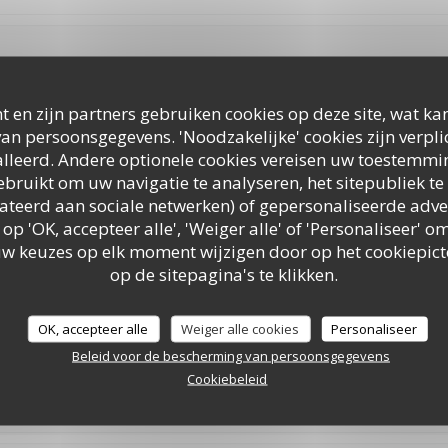
n 3
Service
:
5
/5
Atmosfeer
:
2
/5
Keuken
:
1
t en zijn partners gebruiken cookies op deze site, wat kan
an persoonsgegevens. 'Noodzakelijke' cookies zijn verpl
our restaurant as I have always found the food exceptional But on t
lleerd. Andere optionele cookies vereisen uw toestemmi
t was my sons birthday treat and I had raved about you so much he sa
n top and nothing with it ??? And for what you charge was very expe
bruikt om uw navigatie te analyseren, het sitepubliek te 
ll what can I say it looked like a big brick and the mix inside was ju
elateerd aan sociale netwerken) of gepersonaliseerde adve
 hunt the meat !!!! I am very sorry I have to write this but what has 
 op 'OK, accepteer alle', 'Weiger alle' of 'Personaliseer'
rlic bread which used to be outstanding was a garlic butter mess Pl
uw keuzes op elk moment wijzigen door op het cookiepic
food It was the best Italian in Southampton
op de sitepagina's te klikken.
OK, accepteer alle
Weiger alle cookies
Personaliseer
n 4
Service
:
5
/5
Atmosfeer
:
5
/5
Keuken
:
5
Beleid voor de bescherming van persoonsgegevens
Cookiebeleid
y great food, set in a fantastic environment in the centre of Southampt