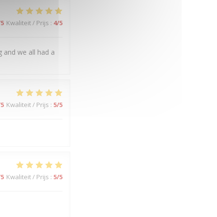
/5
Kwaliteit / Prijs
:
4
/5
 and we all had a
/5
Kwaliteit / Prijs
:
5
/5
/5
Kwaliteit / Prijs
:
5
/5