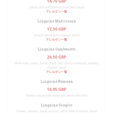
14,70 GBP
Classic dish with tomato fresh basil sauce
アレルゲン一覧
Linguine Matriciana
17,50 GBP
Tomato sauce with chopped bacon
アレルゲン一覧
Linguine Gamberetti
26,50 GBP
White wine, Garlic, butter, fresh chilli, cherry tomatoes, prawns,
mussels Sauce
アレルゲン一覧
Linguine Romana
16,95 GBP
Tomato sauce with olives, anchovies and chilli
Linguine Scoglio
Prawns, mussels, squid, octopus, white wine & tomato Sauce