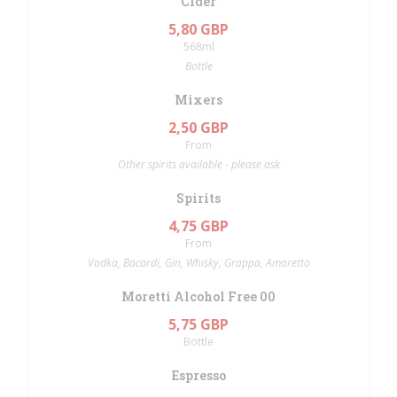
Cider
5,80 GBP
568ml
Bottle
Mixers
2,50 GBP
From
Other spirits available - please ask
Spirits
4,75 GBP
From
Vodka, Bacardi, Gin, Whisky, Grappa, Amaretto
Moretti Alcohol Free 00
5,75 GBP
Bottle
Espresso