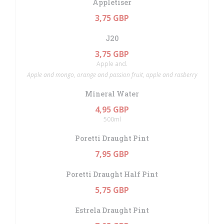
Appletiser
3,75 GBP
J20
3,75 GBP
Apple and.
Apple and mongo, orange and passion fruit, apple and rasberry
Mineral Water
4,95 GBP
500ml
Poretti Draught Pint
7,95 GBP
Poretti Draught Half Pint
5,75 GBP
Estrela Draught Pint