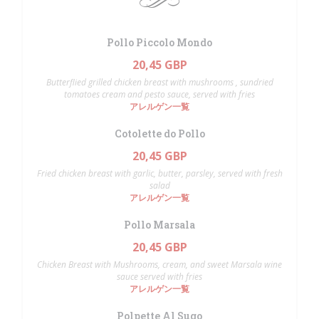
Pollo Piccolo Mondo
20,45 GBP
Butterflied grilled chicken breast with mushrooms , sundried
tomatoes cream and pesto sauce, served with fries
アレルゲン一覧
Cotolette do Pollo
20,45 GBP
Fried chicken breast with garlic, butter, parsley, served with fresh
salad
アレルゲン一覧
Pollo Marsala
20,45 GBP
Chicken Breast with Mushrooms, cream, and sweet Marsala wine
sauce served with fries
アレルゲン一覧
Polpette Al Sugo