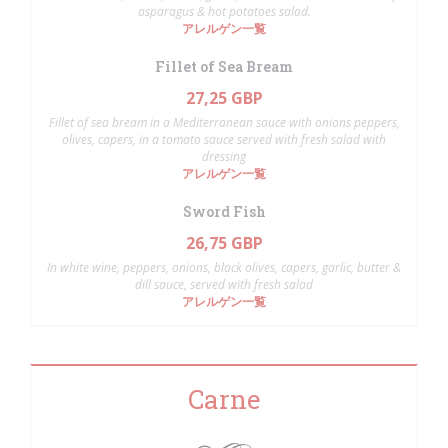
asparagus & hot potatoes salad.
アレルゲン一覧
Fillet of Sea Bream
27,25 GBP
Fillet of sea bream in a Mediterranean sauce with onions peppers,
olives, capers, in a tomato sauce served with fresh salad with
dressing
アレルゲン一覧
Sword Fish
26,75 GBP
In white wine, peppers, onions, black olives, capers, garlic, butter &
dill sauce, served with fresh salad
アレルゲン一覧
Carne