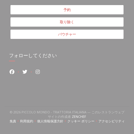
予約
取り除く
バウチャー
フォローしてください
Facebook ((新しいウィンドウで開きます))
Twitter ((新しいウィンドウで開きます))
Instagram ((新しいウィンドウで開きます))
ィンドウで開きます))
しいウィンドウで開きます))
m ((新しいウィンドウで開きます))
© 2026 PICCOLO MONDO - TRATTORIA ITALIANA — このレストランウェブ
((新しいウィンドウで開きます))
サイトの作成者
ZENCHEF
免責
利用規約
個人情報保護方針
クッキー ポリシー
アクセシビリティ
((新しいウィンドウで開きます))
((新しいウィンドウで開きます))
((新しいウィンドウで開きます))
((新しいウィンドウで開きます))
((新しいウィン