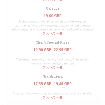
Calzoni
19,00 GBP
Folded over pizza with tomatoes, mozzarella, oregano,
mushrooms, ham, salami, peppers, onions and spicy sausage
inside with garlic and parsley on top or with a filing of your choice
アレルゲン一覧
Chef’s Special Pizza
19,90 GBP
22,95 GBP
10"
12"
Tomatoes, mozzarella, oregano, mushrooms, ham, salami,
peppers, onions and spicy sausage
アレルゲン一覧
Giardiniera
17,35 GBP
19,45 GBP
10"
12"
Tomatoes, mozzarella, oregano, peppers, mushrooms and olives
アレルゲン一覧