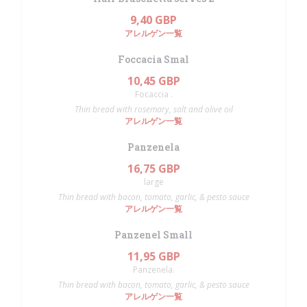
9,40 GBP
アレルゲン一覧
Foccacia Smal
10,45 GBP
Focaccia .
Thin bread with rosemary, salt and olive oil
アレルゲン一覧
Panzenela
16,75 GBP
large
Thin bread with bacon, tomato, garlic, & pesto sauce
アレルゲン一覧
Panzenel Small
11,95 GBP
Panzenela.
Thin bread with bacon, tomato, garlic, & pesto sauce
アレルゲン一覧