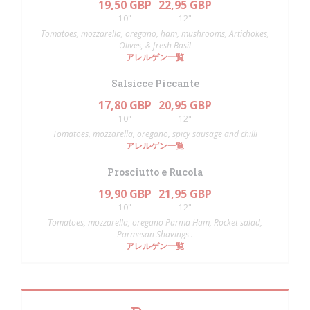
19,50 GBP
22,95 GBP
10"
12"
Tomatoes, mozzarella, oregano, ham, mushrooms, Artichokes,
Olives, & fresh Basil
アレルゲン一覧
Salsicce Piccante
17,80 GBP
20,95 GBP
10"
12"
Tomatoes, mozzarella, oregano, spicy sausage and chilli
アレルゲン一覧
Prosciutto e Rucola
19,90 GBP
21,95 GBP
10"
12"
Tomatoes, mozzarella, oregano Parma Ham, Rocket salad,
Parmesan Shavings .
アレルゲン一覧