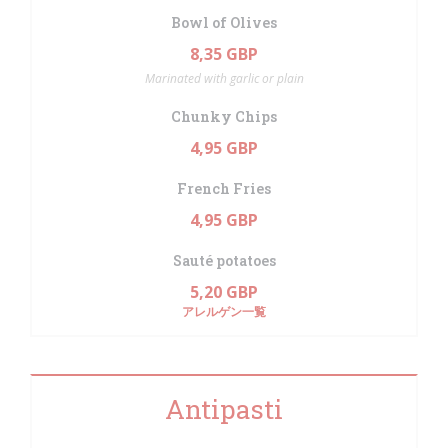
Bowl of Olives
8,35 GBP
Marinated with garlic or plain
Chunky Chips
4,95 GBP
French Fries
4,95 GBP
Sauté potatoes
5,20 GBP
アレルゲン一覧
Antipasti