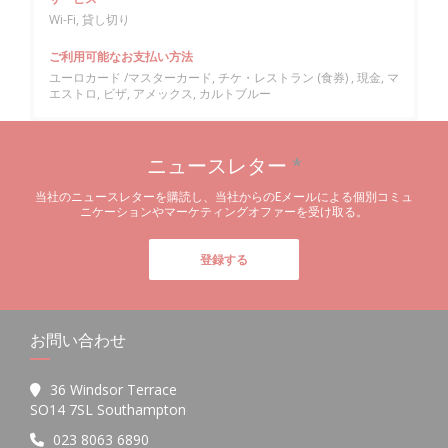
Wi-Fi, 貸し切り
ご利用可能なお支払い方法
ユーロカード /マスターカード, チケ・レストラン (食券) , 現金, マ
エストロ, ビザ, アメックス, カルトブルー
ニュースレター
*
当社のニュースレターを購読し、当社からのEメールによる個別コミュ
ニケーションやマーケティングオファーを受け取る。
登録する
お問い合わせ
36 Windsor Terrace
((新しいウィンドウで開きます))
SO14 7SL Southampton
023 8063 6890