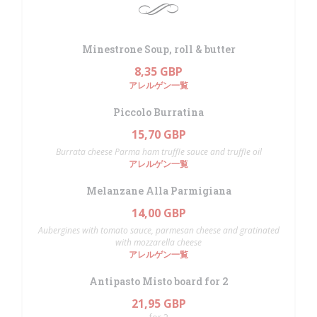
Minestrone Soup, roll & butter
8,35 GBP
アレルゲン一覧
Piccolo Burratina
15,70 GBP
Burrata cheese Parma ham truffle sauce and truffle oil
アレルゲン一覧
Melanzane Alla Parmigiana
14,00 GBP
Aubergines with tomato sauce, parmesan cheese and gratinated
with mozzarella cheese
アレルゲン一覧
Antipasto Misto board for 2
21,95 GBP