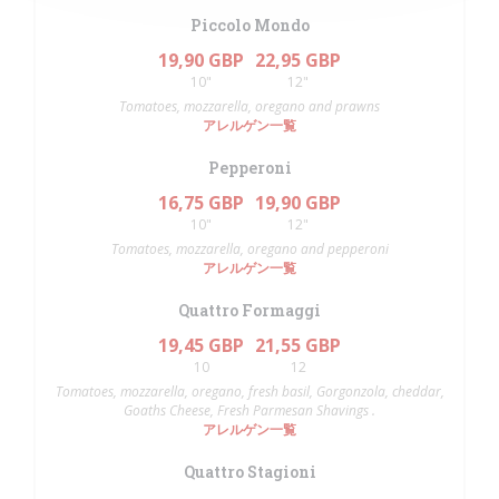
Piccolo Mondo
19,90 GBP
22,95 GBP
10"
12"
Tomatoes, mozzarella, oregano and prawns
アレルゲン一覧
Pepperoni
16,75 GBP
19,90 GBP
10"
12"
Tomatoes, mozzarella, oregano and pepperoni
アレルゲン一覧
Quattro Formaggi
19,45 GBP
21,55 GBP
10
12
Tomatoes, mozzarella, oregano, fresh basil, Gorgonzola, cheddar,
Goaths Cheese, Fresh Parmesan Shavings .
アレルゲン一覧
Quattro Stagioni