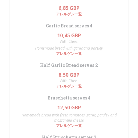
6,85 GBP
アレルゲン一覧
Garlic Bread serves 4
10,45 GBP
With Chee.
Homemade bread with garlic and parsley
アレルゲン一覧
Half Garlic Bread serves 2
8,50 GBP
With Chee.
アレルゲン一覧
Bruschetta serves 4
12,50 GBP
Homemade bread with fresh tomatoes, garlic, parsley and
mozzarella cheese
アレルゲン一覧
Half Bruschetta serves 2