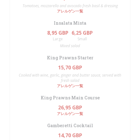
Tomatoes, mozzarella and avocado fresh basil & dressing
アレルゲン一覧
Insalata Mista
8,95 GBP
6,25 GBP
Large
Small
Mixed salad
King Prawns Starter
15,70 GBP
Cooked with wine, garlic, ginger and butter sauce, served with
fresh salad
アレルゲン一覧
King Prawns Main Course
26,95 GBP
アレルゲン一覧
Gamberetti Cocktail
14,70 GBP