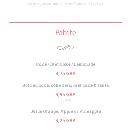
Red wine, onion, bacon, served with chunky chips .
Bibite
Coke / Diet Coke / Lemonade
3,75 GBP
Bottled coke, coke zero, diet coke & fanta
3,95 GBP
330ml
Juice Orange, Apple or Pineapple
3,25 GBP