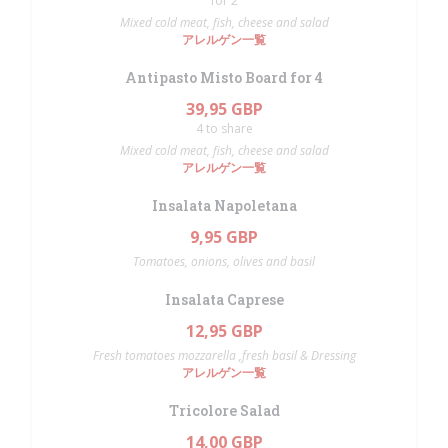
for 2
Mixed cold meat, fish, cheese and salad
アレルゲン一覧
Antipasto Misto Board for 4
39,95 GBP
4 to share
Mixed cold meat, fish, cheese and salad
アレルゲン一覧
Insalata Napoletana
9,95 GBP
Tomatoes, onions, olives and basil
Insalata Caprese
12,95 GBP
Fresh tomatoes mozzarella ,fresh basil & Dressing
アレルゲン一覧
Tricolore Salad
14,00 GBP