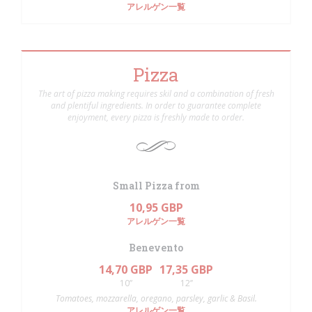
アレルゲン一覧
Pizza
The art of pizza making requires skil and a combination of fresh
and plentiful ingredients. In order to guarantee complete
enjoyment, every pizza is freshly made to order.
Small Pizza from
10,95 GBP
アレルゲン一覧
Benevento
14,70 GBP
17,35 GBP
10”
12’’
Tomatoes, mozzarella, oregano, parsley, garlic & Basil.
アレルゲン一覧