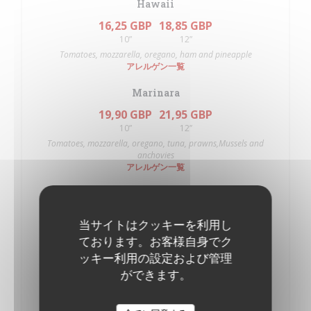
Hawaii
16,25 GBP
18,85 GBP
10”
12”
Tomatoes, mozzarella, oregano, ham and pineapple
アレルゲン一覧
Marinara
19,90 GBP
21,95 GBP
10”
12’’
Tomatoes, mozzarella, oregano, tuna, prawns,Mussels and
anchovies
アレルゲン一覧
Milano
17,80 GBP
19,90 GBP
当サイトはクッキーを利用し
10"
12"
ております。お客様自身でク
Tomatoes, mozzarella, oregano and salami
ッキー利用の設定および管理
アレルゲン一覧
ができます。
Margherita
14,70 GBP
17,35 GBP