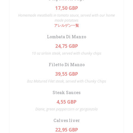
17,50 GBP
Homemade meatballs in tomato sauce, served with our home
made potatoes
アレルゲン一覧
Lombata Di Manzo
24,75 GBP
10 oz sirloin steak, served with chunky chips
Filetto Di Manzo
39,55 GBP
8oz Matured Filet steak, served with Chunky Chips
Steak Sauces
4,55 GBP
Diane, green peppercorn or gorgonzola
Calves liver
22,95 GBP