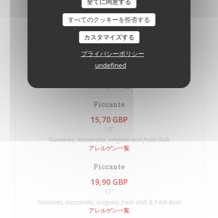
全てに同意する
10"
12"
Tomatoes, mozzarella and oregano fresh Basil.
すべてのクッキーを拒否する
アレルゲン一覧
カスタマイズする
Palermo
プライバシーポリシー
18,35 GBP
19,50 GBP
undefined
10"
12"
Tomatoes, mozzarella, oregano, onions and anchovies
アレルゲン一覧
Piccante
15,70 GBP
10"
Tomatoes, mozzarella, oregano and fresh chilli
アレルゲン一覧
Piccante
19,90 GBP
12"
Tomatoes, mozzarella, oregano, fresh chilli & fresh Basil
アレルゲン一覧