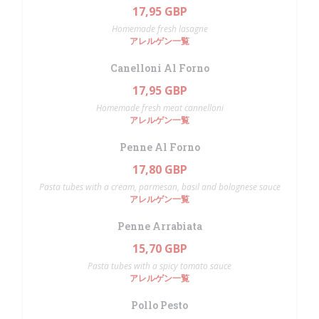
17,95 GBP
Homemade fresh lasagne
アレルゲン一覧
Canelloni Al Forno
17,95 GBP
Homemade fresh meat cannelloni
アレルゲン一覧
Penne Al Forno
17,80 GBP
Pasta tubes with a cream, parmesan, basil and bolognese sauce
アレルゲン一覧
Penne Arrabiata
15,70 GBP
Pasta tubes with a spicy tomato sauce
アレルゲン一覧
Pollo Pesto