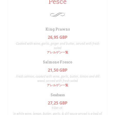
Pesce
King Prawns
26,95 GBP
Cooked with wine, garlic, ginger and butter, served with fresh
salad
アレルゲン一覧
Salmone Fresco
21,50 GBP
Fresh salmon, cooked with wine, garlic, butter, lemon and dill
weed, served with fresh salad
アレルゲン一覧
Seabass
27,25 GBP
Fillet of.
In white wine, lemon, butter, garlic, & dill sauce served is a bed of