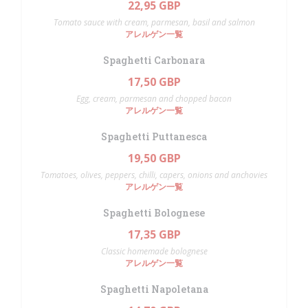
22,95 GBP
Tomato sauce with cream, parmesan, basil and salmon
アレルゲン一覧
Spaghetti Carbonara
17,50 GBP
Egg, cream, parmesan and chopped bacon
アレルゲン一覧
Spaghetti Puttanesca
19,50 GBP
Tomatoes, olives, peppers, chilli, capers, onions and anchovies
アレルゲン一覧
Spaghetti Bolognese
17,35 GBP
Classic homemade bolognese
アレルゲン一覧
Spaghetti Napoletana