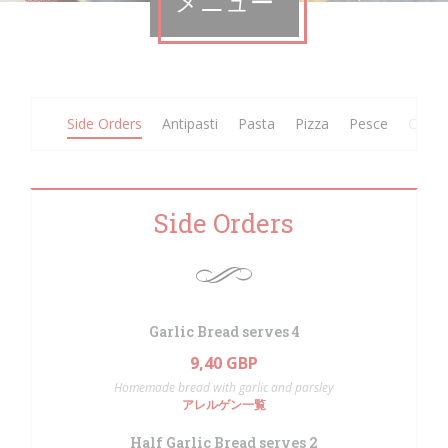
メニュー
Side Orders
Antipasti
Pasta
Pizza
Pesce
Carne
Side Orders
Garlic Bread serves 4
9,40 GBP
Homemade bread with garlic and parsley
アレルゲン一覧
Half Garlic Bread serves 2