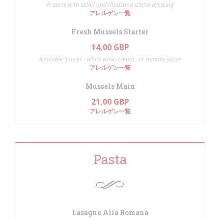
Prawns with salad and thousand Island dressing
アレルゲン一覧
Fresh Mussels Starter
14,00 GBP
Available Sauces - white wine, cream , or tomato sauce
アレルゲン一覧
Mussels Main
21,00 GBP
アレルゲン一覧
Pasta
Lasagne Alla Romana