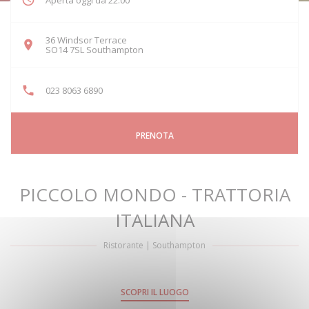
Aperta oggi da 22:00
36 Windsor Terrace
((apre una nuova finestra))
SO14 7SL Southampton
023 8063 6890
PRENOTA
PICCOLO MONDO - TRATTORIA
ITALIANA
Ristorante
|
Southampton
SCOPRI IL LUOGO