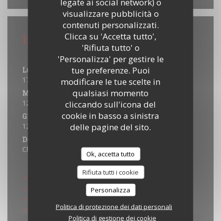
legate ai social network) o
visualizzare pubblicità o
contenuti personalizzati.
Clicca su 'Accetta tutto',
Informazioni pratiche
'Rifiuta tutto' o
Orari
'Personalizza' per gestire le
tue preferenze. Puoi
Lunedi
17:00 - 21:30
modificare le tue scelte in
qualsiasi momento
Mar
-
Mer
12:00 - 21:30
cliccando sull'icona del
cookie in basso a sinistra
Gio
-
Sab
delle pagine del sito.
12:00 - 22:00
Domenica
Chiuso
Ok, accetta tutto
Metodo di pagamento
Rifiuta tutti i cookie
Eurocard / Mastercard
Titoli Restaurant
Personalizza
Contanti
Politica di protezione dei dati personali
Maestro
Politica di gestione dei cookie
Visa