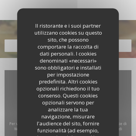
Il ristorante e i suoi partner
Scopri la nostra carta
utilizzano cookies su questo
sito, che possono
comportare la raccolta di
SCOPRI LA NOSTRA CARTA
dati personali. I cookies
denominati «necessari»
sono obbligatori e installati
per impostazione
predefinita. Altri cookies
opzionali richiedono il tuo
consenso. Questi cookies
opzionali servono per
analizzare la tua
navigazione, misurare
l'audience del sito, fornire
Per visualizzare la mappa interattiva Waze, devi accettare i cookie di
Waze Map (Google). Questi cookie possono raccogliere dati di
funzionalità (ad esempio,
navigazione e localizzazione.
Consenti