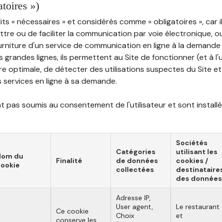
atoires »)
ts « nécessaires » et considérés comme « obligatoires », car il
tre ou de faciliter la communication par voie électronique, 
ourniture d'un service de communication en ligne à la demand
les grandes lignes, ils permettent au Site de fonctionner (et à l'
e optimale, de détecter des utilisations suspectes du Site et 
ns services en ligne à sa demande.
 pas soumis au consentement de l'utilisateur et sont installé
Sociétés
Catégories
utilisant les
Nom du
Finalité
de données
cookies /
ookie
collectées
destinataire
des données
Adresse IP,
User agent,
Le restaurant
Ce cookie
Choix
et
conserve les