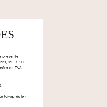
DES
la présente
ros, n°RCS : HB
méro de TVA :
s
.
e (ci-après le «