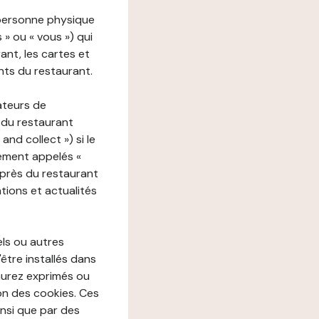
 personne physique
s » ou « vous ») qui
rant, les cartes et
nts du restaurant.
ateurs de
 du restaurant
nd collect ») si le
ement appelés «
près du restaurant
tions et actualités
els ou autres
'être installés dans
aurez exprimés ou
n des cookies. Ces
insi que par des