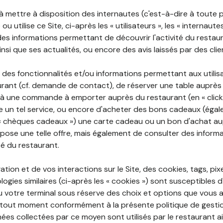
 à mettre à disposition des internautes (c'est-à-dire à toute
ou utilise ce Site, ci-après les « utilisateurs », les « internaute
te des informations permettant de découvrir l'activité du restau
si que ses actualités, ou encore des avis laissés par des clie
 des fonctionnalités et/ou informations permettant aux utilis
urant (cf. demande de contact), de réserver une table auprès
à une commande à emporter auprès du restaurant (en « click a
 un tel service, ou encore d'acheter des bons cadeaux (égal
« chèques cadeaux ») une carte cadeau ou un bon d'achat au
opose une telle offre, mais également de consulter des informa
ité du restaurant.
ation et de vos interactions sur le Site, des cookies, tags, pix
ogies similaires (ci-après les « cookies ») sont susceptibles d
u votre terminal sous réserve des choix et options que vous 
tout moment conformément à la présente politique de gestio
ées collectées par ce moyen sont utilisés par le restaurant a