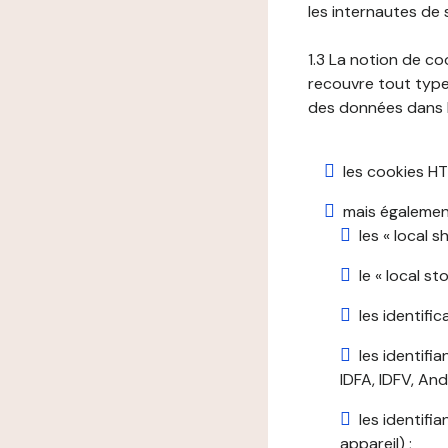
les internautes de 
1.3 La notion de co
recouvre tout type 
des données dans le
les cookies HT
mais également
les « local 
le « local s
les identifi
les identifi
IDFA, IDFV, Andr
les identifi
appareil) ;