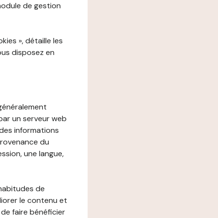
 module de gestion
es », détaille les
vous disposez en
, généralement
 par un serveur web
r des informations
 provenance du
ession, une langue,
 habitudes de
liorer le contenu et
 de faire bénéficier