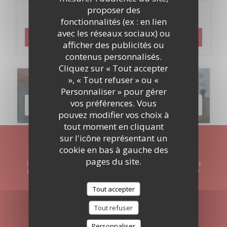
proposer des
Réservation
fonctionnalités (ex : en lien
avec les réseaux sociaux) ou
RÉSERVER
afficher des publicités ou
contenus personnalisés.
Cliquez sur « Tout accepter
», « Tout refuser » ou «
Cartes & Menus
Personnaliser » pour gérer
vos préférences. Vous
DÉCOUVRIR NOTRE CARTE
pouvez modifier vos choix à
tout moment en cliquant
sur l'icône représentant un
Newsletter
*
cookie en bas à gauche des
pages du site.
Inscrivez-vous à notre lettre d'information pour recevoir des
communications personnalisées et des offres marketing par
courriel.
Tout accepter
S'ABONNER
Tout refuser
Personnaliser