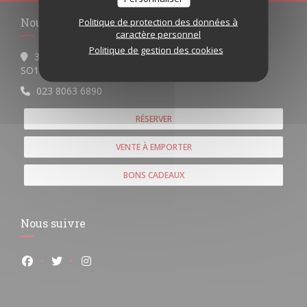
Nous contacter
Politique de protection des données à
caractère personnel
Politique de gestion des cookies
36 Windsor Terrace
((ouvre une nouvelle fenêtre))
SO14 7SL Southampton
023 8063 6890
RÉSERVER
VENTE À EMPORTER
BONS CADEAUX
Nous suivre
Facebook ((ouvre une nouvelle fenêtre))
Twitter ((ouvre une nouvelle fenêtre))
Instagram ((ouvre une nouvelle fenêtre))