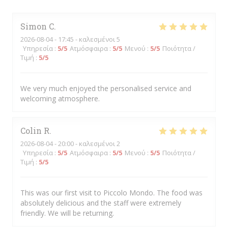
Simon
C
2026-08-04
- 17:45 - καλεσμένοι 5
Υπηρεσία
:
5
/5
Ατμόσφαιρα
:
5
/5
Μενού
:
5
/5
Ποιότητα /
Τιμή
:
5
/5
We very much enjoyed the personalised service and
welcoming atmosphere.
Colin
R
2026-08-04
- 20:00 - καλεσμένοι 2
Υπηρεσία
:
5
/5
Ατμόσφαιρα
:
5
/5
Μενού
:
5
/5
Ποιότητα /
Τιμή
:
5
/5
This was our first visit to Piccolo Mondo. The food was
absolutely delicious and the staff were extremely
friendly. We will be returning.