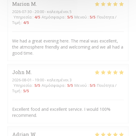
Marion
M
2026-07-30
- 20:00 - καλεσμένοι 5
Υπηρεσία
:
4
/5
Ατμόσφαιρα
:
5
/5
Μενού
:
5
/5
Ποιότητα /
Τιμή
:
4
/5
We had a great evening here. The meal was excellent,
the atmosphere friendly and welcoming and we all had a
good time.
John
M
2026-08-01
- 19:00 - καλεσμένοι 3
Υπηρεσία
:
5
/5
Ατμόσφαιρα
:
5
/5
Μενού
:
5
/5
Ποιότητα /
Τιμή
:
5
/5
Excellent food and excellent service. I would 100%
recommend.
Adrian
W