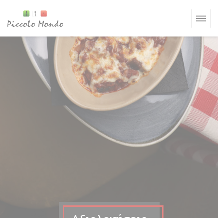
Πίνακας διαχείρισης "Μπισκότων" (Cookies)