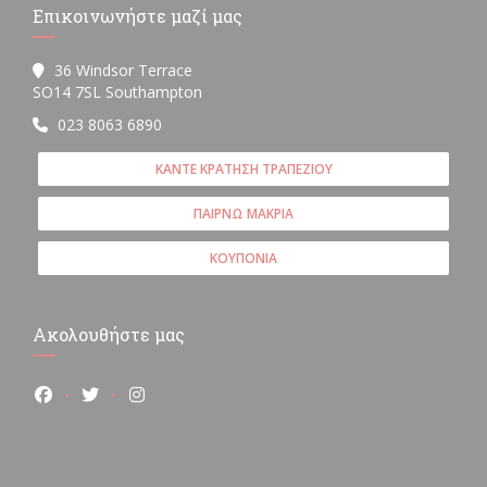
Επικοινωνήστε μαζί μας
36 Windsor Terrace
((ανοίγει σε νέο παράθυρο))
SO14 7SL Southampton
023 8063 6890
ΚΆΝΤΕ ΚΡΆΤΗΣΗ ΤΡΑΠΕΖΙΟΎ
ΠΑΊΡΝΩ ΜΑΚΡΙΆ
ΚΟΥΠΌΝΙΑ
Ακολουθήστε μας
Facebook ((ανοίγει σε νέο παράθυρο))
Twitter ((ανοίγει σε νέο παράθυρο))
Instagram ((ανοίγει σε νέο παράθυρο))