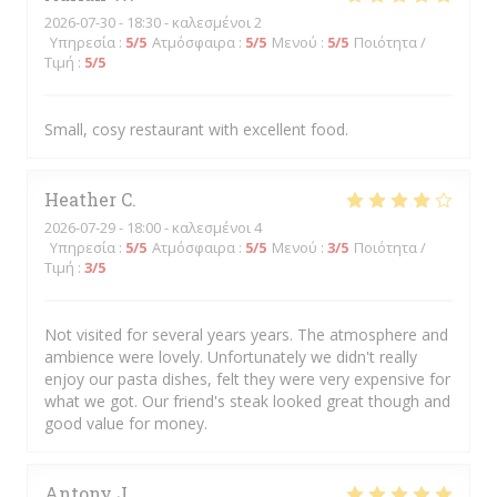
2026-07-30
- 18:30 - καλεσμένοι 2
Υπηρεσία
:
5
/5
Ατμόσφαιρα
:
5
/5
Μενού
:
5
/5
Ποιότητα /
Τιμή
:
5
/5
Small, cosy restaurant with excellent food.
Heather
C
2026-07-29
- 18:00 - καλεσμένοι 4
Υπηρεσία
:
5
/5
Ατμόσφαιρα
:
5
/5
Μενού
:
3
/5
Ποιότητα /
Τιμή
:
3
/5
Not visited for several years years. The atmosphere and
ambience were lovely. Unfortunately we didn't really
enjoy our pasta dishes, felt they were very expensive for
what we got. Our friend's steak looked great though and
good value for money.
Antony
J