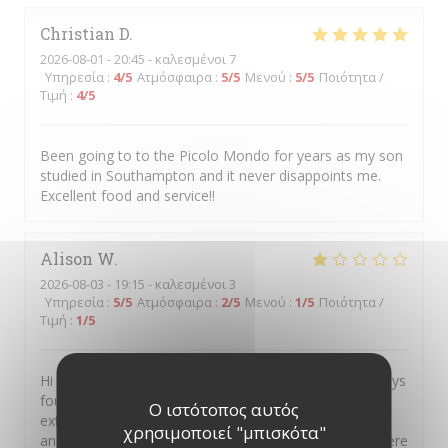
Christian
D
2026-08-01
- 20:45 - καλεσμένοι 7
Υπηρεσία
:
4
/5
Ατμόσφαιρα
:
5
/5
Μενού
:
5
/5
Ποιότητα /
Τιμή
:
4
/5
Been going to to the Picolo Mondo for years as my son
studied in Southampton and it never disappoints me.
Excellent food and service!!
Alison
W
2026-08-03
- 19:15 - καλεσμένοι 3
Υπηρεσία
:
5
/5
Ατμόσφαιρα
:
2
/5
Μενού
:
1
/5
Ποιότητα /
Τιμή
:
1
/5
Hi I always recommend your restaurant as I have always
found the food exceptional But on this occasion was
Ο ιστότοπος αυτός
extremely disappointed It was my sons birthday treat
χρησιμοποιεί "μπισκότα"
and I had raved about you so much he said let’s go there