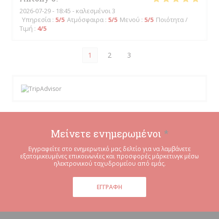
2026-07-29
- 18:45 - καλεσμένοι 3
Υπηρεσία
:
5
/5
Ατμόσφαιρα
:
5
/5
Μενού
:
5
/5
Ποιότητα /
Τιμή
:
4
/5
1
2
3
Μείνετε ενημερωμένοι
*
Εγγραφείτε στο ενημερωτικό μας δελτίο για να λαμβάνετε
εξατομικευμένες επικοινωνίες και προσφορές μάρκετινγκ μέσω
ηλεκτρονικού ταχυδρομείου από εμάς.
ΕΓΓΡΑΦΉ