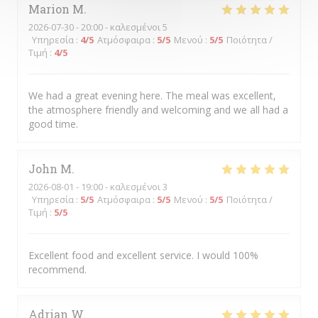
Marion
M
2026-07-30
- 20:00 - καλεσμένοι 5
Υπηρεσία
:
4
/5
Ατμόσφαιρα
:
5
/5
Μενού
:
5
/5
Ποιότητα /
Τιμή
:
4
/5
We had a great evening here. The meal was excellent,
the atmosphere friendly and welcoming and we all had a
good time.
John
M
2026-08-01
- 19:00 - καλεσμένοι 3
Υπηρεσία
:
5
/5
Ατμόσφαιρα
:
5
/5
Μενού
:
5
/5
Ποιότητα /
Τιμή
:
5
/5
Excellent food and excellent service. I would 100%
recommend.
Adrian
W