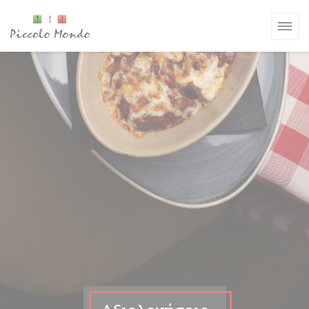
Πίνακας διαχείρισης "Μπισκότων" (Cookies)