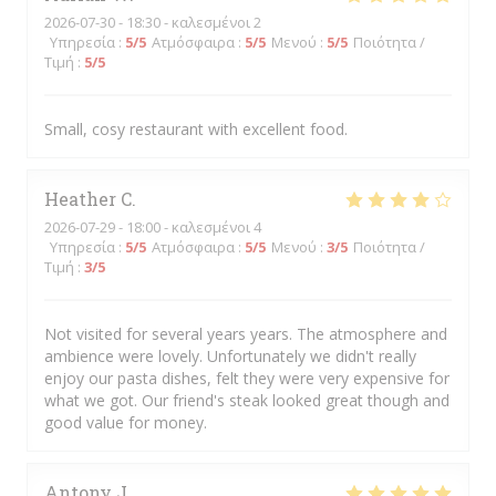
2026-07-30
- 18:30 - καλεσμένοι 2
Υπηρεσία
:
5
/5
Ατμόσφαιρα
:
5
/5
Μενού
:
5
/5
Ποιότητα /
Τιμή
:
5
/5
Small, cosy restaurant with excellent food.
Heather
C
2026-07-29
- 18:00 - καλεσμένοι 4
Υπηρεσία
:
5
/5
Ατμόσφαιρα
:
5
/5
Μενού
:
3
/5
Ποιότητα /
Τιμή
:
3
/5
Not visited for several years years. The atmosphere and
ambience were lovely. Unfortunately we didn't really
enjoy our pasta dishes, felt they were very expensive for
what we got. Our friend's steak looked great though and
good value for money.
Antony
J