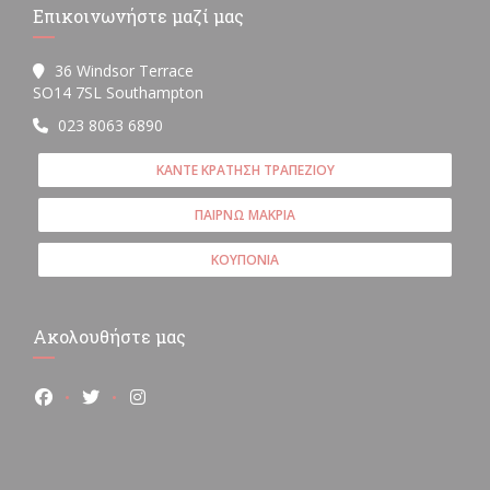
Επικοινωνήστε μαζί μας
36 Windsor Terrace
((ανοίγει σε νέο παράθυρο))
SO14 7SL Southampton
023 8063 6890
ΚΆΝΤΕ ΚΡΆΤΗΣΗ ΤΡΑΠΕΖΙΟΎ
ΠΑΊΡΝΩ ΜΑΚΡΙΆ
ΚΟΥΠΌΝΙΑ
Ακολουθήστε μας
Facebook ((ανοίγει σε νέο παράθυρο))
Twitter ((ανοίγει σε νέο παράθυρο))
Instagram ((ανοίγει σε νέο παράθυρο))