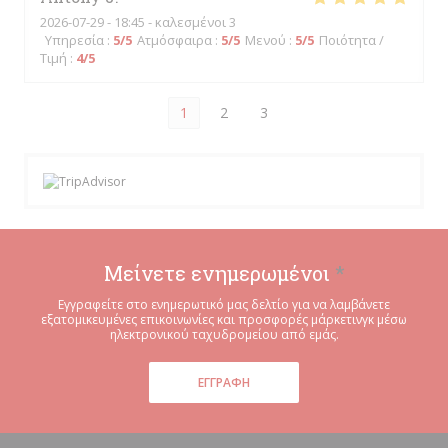
2026-07-29
- 18:45 - καλεσμένοι 3
Υπηρεσία
:
5
/5
Ατμόσφαιρα
:
5
/5
Μενού
:
5
/5
Ποιότητα /
Τιμή
:
4
/5
1
2
3
Μείνετε ενημερωμένοι
*
Εγγραφείτε στο ενημερωτικό μας δελτίο για να λαμβάνετε
εξατομικευμένες επικοινωνίες και προσφορές μάρκετινγκ μέσω
ηλεκτρονικού ταχυδρομείου από εμάς.
ΕΓΓΡΑΦΉ