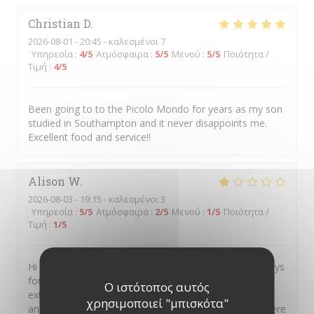
Christian
D
2026-08-01
- 20:45 - καλεσμένοι 7
Υπηρεσία
:
4
/5
Ατμόσφαιρα
:
5
/5
Μενού
:
5
/5
Ποιότητα /
Τιμή
:
4
/5
Been going to to the Picolo Mondo for years as my son
studied in Southampton and it never disappoints me.
Excellent food and service!!
Alison
W
2026-08-03
- 19:15 - καλεσμένοι 3
Υπηρεσία
:
5
/5
Ατμόσφαιρα
:
2
/5
Μενού
:
1
/5
Ποιότητα /
Τιμή
:
1
/5
Hi I always recommend your restaurant as I have always
found the food exceptional But on this occasion was
Ο ιστότοπος αυτός
extremely disappointed It was my sons birthday treat
χρησιμοποιεί "μπισκότα"
and I had raved about you so much he said let’s go there