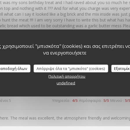
t was my sons birthday treat and I had raved about you so much he sa
n top and nothing with it ??? And for what you charge was very expe
ll what can I say it looked like a big brick and the mix inside was ju
 hunt the meat !!!! I am very sorry I have to write this but what has 
rlic bread which used to be outstanding was a garlic butter mess Pl
food It was the best Italian in Southampton
 χρησιμοποιεί "μπισκότα" (cookies) και σας επιτρέπει να 
να ενεργοποιήσετε
μένοι 4
Υπηρεσία
:
5
/5
Ατμόσφαιρα
:
5
/5
Μενού
:
5
/
 αποδοχή όλων
Απόρριψε όλα τα "μπισκότα" (cookies)
Εξατομί
y great food, set in a fantastic environment in the centre of Southampt
Πολιτική απορρήτου
undefined
μένοι 5
Υπηρεσία
:
4
/5
Ατμόσφαιρα
:
5
/5
Μενού
:
5
/
here. The meal was excellent, the atmosphere friendly and welcoming