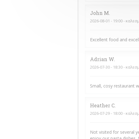
John
M
2026-08-01
- 19:00 - καλεσ
Excellent food and exce
Adrian
W
2026-07-30
- 18:30 - καλεσ
Small, cosy restaurant w
Heather
C
2026-07-29
- 18:00 - καλεσ
Not visited for several 
enjoy our pasta dishes, 