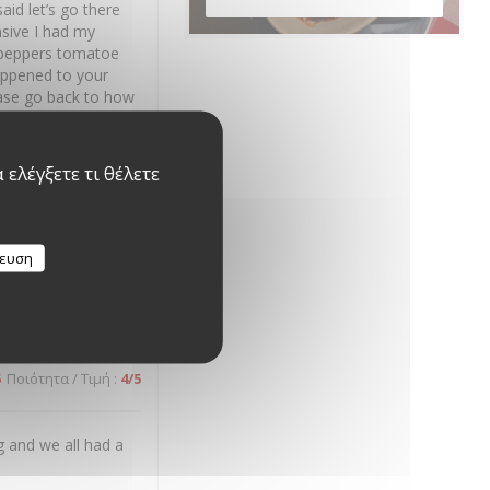
id let’s go there
nsive I had my
st peppers tomatoe
happened to your
ease go back to how
ελέγξετε τι θέλετε
5
Ποιότητα / Τιμή
:
5
/5
κευση
on.
5
Ποιότητα / Τιμή
:
4
/5
 and we all had a