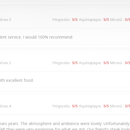
μένοι 3
Υπηρεσία
:
5
/5
Ατμόσφαιρα
:
5
/5
Μενού
:
5
/
llent service. I would 100% recommend.
μένοι 2
Υπηρεσία
:
5
/5
Ατμόσφαιρα
:
5
/5
Μενού
:
5
/
ith excellent food.
μένοι 4
Υπηρεσία
:
5
/5
Ατμόσφαιρα
:
5
/5
Μενού
:
3
/
years years. The atmosphere and ambience were lovely. Unfortunately 
felt they were very expensive for what we got. Our friend's steak loo