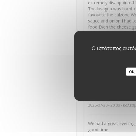
extremely disappointed I
The lasagna was burnt o
favourite the calzone We
sauce and onion I had to
food Even the cheese ga
you used to serve your 
Ο ιστότοπος αυτός
James
M
2026-07-31
- 18:45 - καλεσ
OK,
Excellent service, reall
Marion
M
2026-07-30
- 20:00 - καλεσ
We had a great evening 
good time.