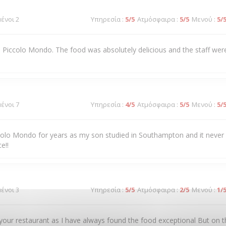
μένοι 2
Υπηρεσία
:
5
/5
Ατμόσφαιρα
:
5
/5
Μενού
:
5
/
 to Piccolo Mondo. The food was absolutely delicious and the staff were
μένοι 7
Υπηρεσία
:
4
/5
Ατμόσφαιρα
:
5
/5
Μενού
:
5
/
colo Mondo for years as my son studied in Southampton and it never
e!!
μένοι 3
Υπηρεσία
:
5
/5
Ατμόσφαιρα
:
2
/5
Μενού
:
1
/
our restaurant as I have always found the food exceptional But on t