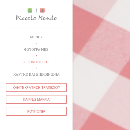
Πίνακας διαχείρισης "Μπισκότων" (Cookies)
ΜΕΝΟΎ
ΦΩΤΟΓΡΑΦΊΕΣ
ΑΞΙΟΛΟΓΉΣΕΙΣ
ΧΆΡΤΗΣ ΚΑΙ ΕΠΙΚΟΙΝΩΝΊΑ
ΚΆΝΤΕ ΚΡΆΤΗΣΗ ΤΡΑΠΕΖΙΟΎ
ΠΑΊΡΝΩ ΜΑΚΡΙΆ
ΚΟΥΠΌΝΙΑ