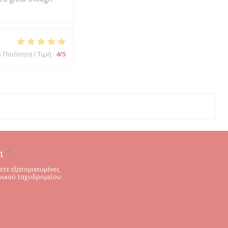
5
Ποιότητα / Τιμή
:
4
/5
ι
*
ετε εξατομικευμένες
ονικού ταχυδρομείου