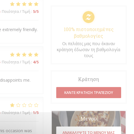
5
Ποιότητα / Τιμή
:
5
/5
100% πιστοποιημένες
 extremely friendly.
βαθμολογίες
Οι πελάτες μας που έκαναν
κράτηση έδωσαν τη βαθμολογία
τους
5
Ποιότητα / Τιμή
:
4
/5
Κράτηση
 disappoints me.
ΚΆΝΤΕ ΚΡΆΤΗΣΗ ΤΡΑΠΕΖΙΟΎ
5
Ποιότητα / Τιμή
:
1
/5
Μενού
his occasion was
ΑΝΑΚΑΛΎΨΤΕ ΤΟ ΜΕΝΟΎ ΜΑΣ