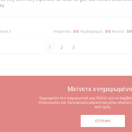
ey.
μένοι 3
Υπηρεσία
:
5
/5
Ατμόσφαιρα
:
5
/5
Μενού
:
5
/
1
2
3
Μείνετε ενημερωμένο
Εγγραφείτε στο ενημερωτικό μας δελτίο για να λαμβάν
επικοινωνίες και προσφορές μάρκετινγκ μέσω ηλεκτρ
από εμάς.
ΕΓΓΡΑΦΉ