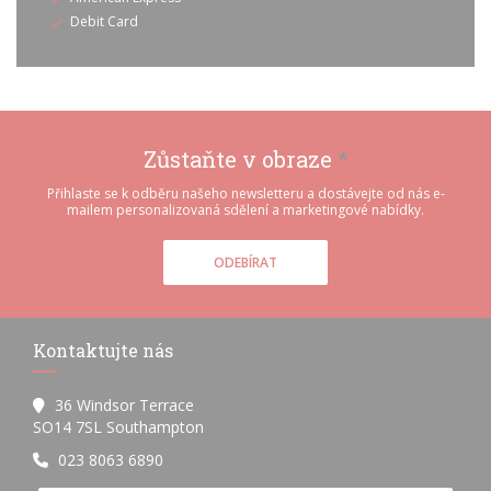
Debit Card
Zůstaňte v obraze
*
Přihlaste se k odběru našeho newsletteru a dostávejte od nás e-
mailem personalizovaná sdělení a marketingové nabídky.
ODEBÍRAT
Kontaktujte nás
36 Windsor Terrace
((otevře se v novém okně))
SO14 7SL Southampton
023 8063 6890