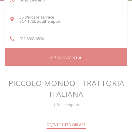
Dnes zavřeno
36 Windsor Terrace
((otevře se v novém okně))
SO14 7SL Southampton
023 8063 6890
REZERVOVAT STŮL
PICCOLO MONDO - TRATTORIA
ITALIANA
|
Southampton
OBJEVTE TUTO OBLAST